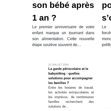
son bébé après
po
objet à câliner,
confident,…
1 an ?
s’
Le premier anniversaire de votre
Le 
enfant marque un tournant dans
forc
son alimentation. Cette nouvelle
mond
étape soulève souvent de…
préf
, une
Des trampolines
Et si l’aventure
T’
lle
pour les grands
était au bout du
N
A l’
22 JUILLET 2026
nette
et les petits !
jardin ?
La garde périscolaire et le
déconfi
Durant les vacances
Après trois
ique
babysitting : quelles
premiè
estivales et avec le
confinements
per
solutions pour accompagner
chaleu
retour des beaux
successifs, des
fants
les familles ?
future
jours, c’est l’occasion
couvre-feux à des
 souvent
Entre les horaires de travail,
estivale
rêvée pour les
heures différentes,
Varier les
les activités extrascolaires et
jardin, l
enfants de…
des restrictions de
ns n’est
les imprévus, de nombreuses
d’éloignement
s simple.
familles recherchent des
pendant presque 15
solutions de…
mois,…
nt,