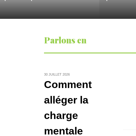
Entre les trajets, les devoirs, les repas et
Le premier annive
l’entretien de la maison, l’organisation du quotidien
tournant dans so
mobilise une part…
étape soulève so
Parlons en
30 JUILLET 2026
Comment
I
l
alléger la
sav
cuisin
charge
e
Les l
un 
mentale
fonda