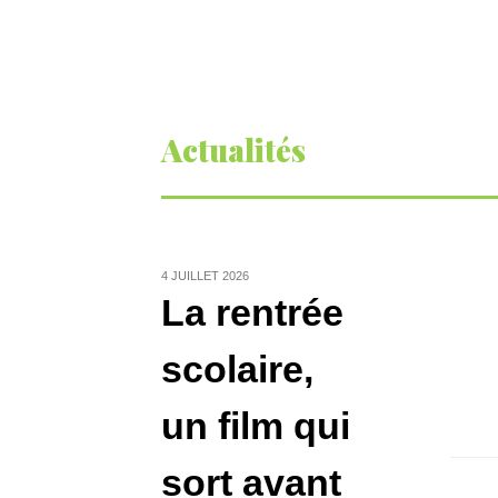
Actualités
4 JUILLET 2026
La rentrée
Pâqu
cho
scolaire,
idée
cha
un film qui
œufs
en
Chocol
sort avant
prix, 