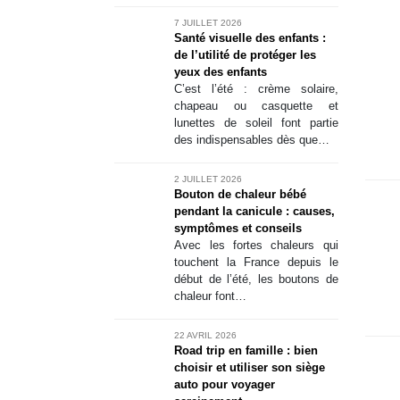
ysique ou
7 JUILLET 2026
age…
Santé visuelle des enfants :
de l’utilité de protéger les
yeux des enfants
C’est l’été : crème solaire,
chapeau ou casquette et
lunettes de soleil font partie
des indispensables dès que…
2 JUILLET 2026
Bouton de chaleur bébé
Kidy
pendant la canicule : causes,
gamme
symptômes et conseils
non c
Avec les fortes chaleurs qui
qui fai
touchent la France depuis le
début de l’été, les boutons de
Depui
chaleur font…
marque c
pour les
à 10 
22 AVRIL 2026
comme o
Road trip en famille : bien
choisir et utiliser son siège
auto pour voyager