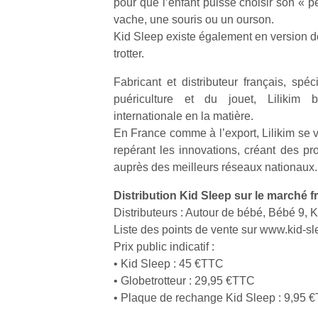
pour que l’enfant puisse choisir son « p
vache, une souris ou un ourson.
Kid Sleep existe également en version d
trotter.
Fabricant et distributeur français, spéc
Un
puériculture et du jouet, Lilikim b
internationale en la matière.
En France comme à l’export, Lilikim se v
p
repérant les innovations, créant des pro
e
auprès des meilleurs réseaux nationaux.
u
Distribution Kid Sleep sur le marché fr
Distributeurs : Autour de bébé, Bébé 9,
Liste des points de vente sur www.kid-sle
Prix public indicatif :
• Kid Sleep : 45 €TTC
cl
• Globetrotteur : 29,95 €TTC
Le
pe
• Plaque de rechange Kid Sleep : 9,95 
qu