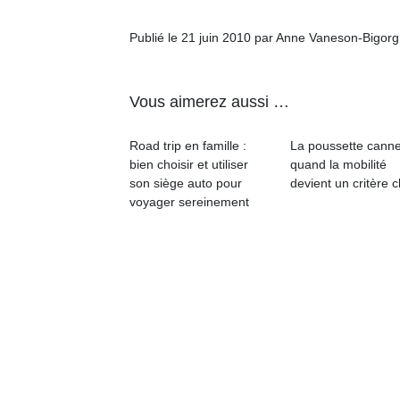
qu
so
Publié le 21 juin 2010 par Anne Vaneson-Bigor
s
c
p
Vous aimerez aussi …
en
Do
me
Road trip en famille :
La poussette canne
am
bien choisir et utiliser
quand la mobilité
à 
son siège auto pour
devient un critère c
co
voyager sereinement
…