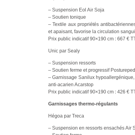
qu
so
– Suspension Eol Air Soja
s
– Soutien tonique
c
– Textile aux propriétés antibactérienne
p
et apaisant, favorise la circulation sangu
en
Prix public indicatif 90×190 cm : 667 € 
Do
me
Unic par Sealy
am
à 
– Suspension ressorts
co
– Soutien ferme et progressif Postureped
…
– Garnissage Sanilux hypoallergénique, res
anti-acarien Acarstop
Prix public indicatif 90×190 cm : 426 € 
Garnissages thermo-régulants
Hégoa par Treca
– Suspension en ressorts ensachés Air 