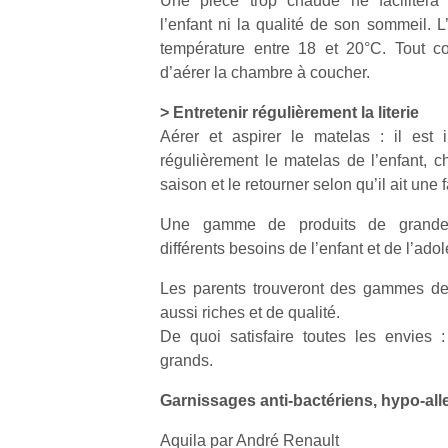
Une pièce trop chaude ne facilitera
l’enfant ni la qualité de son sommeil. L
température entre 18 et 20°C. Tout c
d’aérer la chambre à coucher.
> Entretenir régulièrement la literie
Un
Aérer et aspirer le matelas : il est 
régulièrement le matelas de l’enfant,
saison et le retourner selon qu’il ait une 
p
Une gamme de produits de grande
e
différents besoins de l’enfant et de l’ado
u
Les parents trouveront des gammes de
aussi riches et de qualité.
De quoi satisfaire toutes les envies 
grands.
cl
Le
Garnissages anti-bactériens, hypo-al
pe
qu
Aquila par André Renault