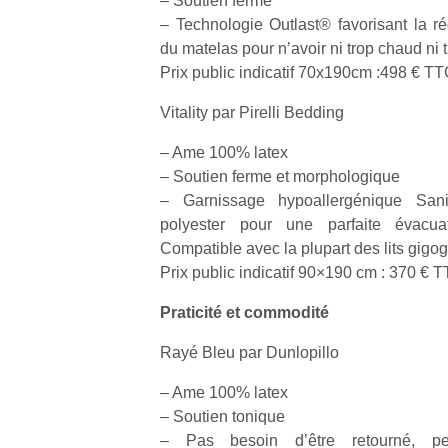
– Soutien ferme
– Technologie Outlast® favorisant la ré
NextGen,
du matelas pour n’avoir ni trop chaud ni t
l’
Des
une
Prix public indicatif 70x190cm :498 € T
trampolines
nouvelle
pour les
Vitality par Pirelli Bedding
trottinette
grands et
mécanique
Ap
– Ame 100% latex
les petits !
Beeper
co
Durant les
– Soutien ferme et morphologique
Les
su
vacances
– Garnissage hypoallergénique Sani
enfants
de
estivales
polyester pour une parfaite évacuat
débordent
co
et avec le
Compatible avec la plupart des lits gigo
souvent
fe
retour des
Prix public indicatif 90×190 cm : 370 € 
d’énergie.
he
beaux
Varier les
di
jours, c’est
Praticité et commodité
occupations
de
l’occasion
n’est pas
re
rêvée
Rayé Bleu par Dunlopillo
toujours
de
pour les
simple.
d’
enfants
– Ame 100% latex
Conjuguer
pe
de…
– Soutien tonique
divertissement,
pr
– Pas besoin d’être retourné, pe
activité
15