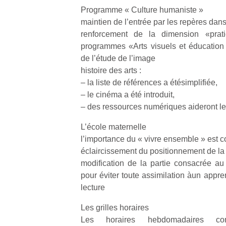
une
trampolines
l’
Programme « Culture humaniste »
nouvelle
pour les
maintien de l’entrée par les repères dan
trottinette
grands et
renforcement de la dimension «prati
mécanique
les petits !
programmes «Arts visuels et éducation 
Durant les
Ap
Beeper
de l’étude de l’image
vacances
co
Les
histoire des arts :
estivales
su
enfants
– la liste de références a étésimplifiée,
et avec le
de
débordent
– le cinéma a été introduit,
retour des
co
souvent
– des ressources numériques aideront l
beaux
fe
d’énergie.
jours, c’est
he
Varier les
L’école maternelle
l’occasion
di
occupations
l’importance du « vivre ensemble » est 
rêvée
de
n’est pas
pour les
re
éclaircissement du positionnement de la
toujours
enfants
de
simple.
modification de la partie consacrée au
de…
d’
Conjuguer
pour éviter toute assimilation àun appre
pe
divertissement,
lecture
pr
activité
15
physique
Les grilles horaires
ou
Les horaires hebdomadaires c
apprentissage…