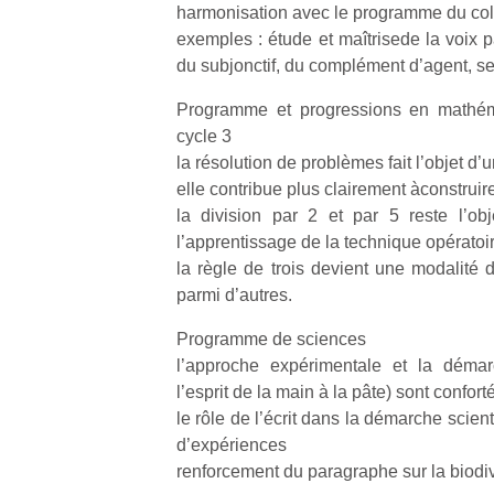
qu
harmonisation avec le programme du co
so
exemples : étude et maîtrisede la voix p
s
du subjonctif, du complément d’agent, se
c
p
Programme et progressions en mathém
en
cycle 3
Do
la résolution de problèmes fait l’objet d
me
elle contribue plus clairement àconstruir
am
la division par 2 et par 5 reste l’o
à 
l’apprentissage de la technique opératoi
co
…
la règle de trois devient une modalité 
parmi d’autres.
Programme de sciences
l’approche expérimentale et la démarc
l’esprit de la main à la pâte) sont confort
le rôle de l’écrit dans la démarche scient
d’expériences
renforcement du paragraphe sur la biodiv
NextGen,
Des