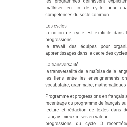
les programmes définissent explicite
maîtriser en fin de cycle pour ch
compétences du socle commun
Les cycles
la notion de cycle est explicite dans
Un
progressions
le travail des équipes pour organi
apprentissages dans le cadre des cycle
p
La transversalité
e
la transversalité de la maîtrise de la lan
u
les liens entre les enseignements ont
vocabulaire, grammaire, mathématiques 
Programme et progressions en français a
recentrage du programme de français sur 
cl
lecture et rédaction de textes dans d
Le
français mieux mises en valeur
pe
progressions du cycle 3 recentrée
qu