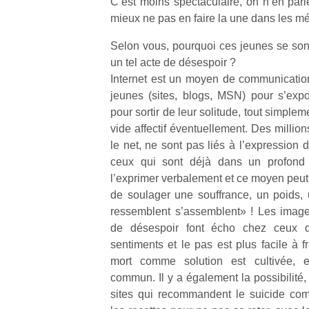
C’est moins spectaculaire, on n’en parl
qu
mieux ne pas en faire la une dans les mé
so
s
Selon vous, pourquoi ces jeunes se son
c
un tel acte de désespoir ?
p
Internet est un moyen de communication
en
Do
jeunes (sites, blogs, MSN) pour s’exp
me
pour sortir de leur solitude, tout simplem
am
vide affectif éventuellement. Des millio
à 
le net, ne sont pas liés à l’expression
co
ceux qui sont déjà dans un profond m
…
l’exprimer verbalement et ce moyen peut 
de soulager une souffrance, un poids, u
ressemblent s’assemblent» ! Les imag
de désespoir font écho chez ceux 
sentiments et le pas est plus facile à f
mort comme solution est cultivée, 
commun. Il y a également la possibilité,
sites qui recommandent le suicide com