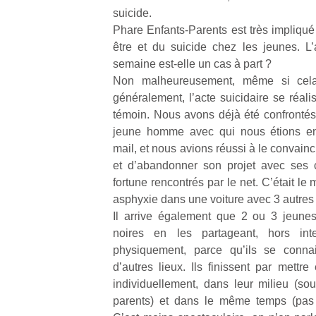
suicide.
Phare Enfants-Parents est très impliqué
être et du suicide chez les jeunes. L’a
semaine est-elle un cas à part ?
Non malheureusement, même si cela 
Un
généralement, l’acte suicidaire se réali
témoin. Nous avons déjà été confrontés 
jeune homme avec qui nous étions en 
p
mail, et nous avions réussi à le convain
e
et d’abandonner son projet avec se
u
fortune rencontrés par le net. C’était le
asphyxie dans une voiture avec 3 autres
Il arrive également que 2 ou 3 jeunes
noires en les partageant, hors int
physiquement, parce qu’ils se conn
cl
d’autres lieux. Ils finissent par mettre
Le
individuellement, dans leur milieu (so
pe
parents) et dans le même temps (pas 
qu