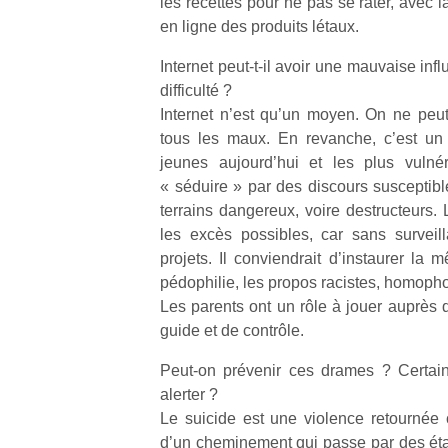
les recettes pour ne pas se rater, avec 
en ligne des produits létaux.
NextGen,
l’
Des
Internet peut-t-il avoir une mauvaise in
une
trampolines
difficulté ?
nouvelle
pour les
Internet n’est qu’un moyen. On ne peu
trottinette
grands et
tous les maux. En revanche, c’est un 
mécanique
Ap
les petits !
jeunes aujourd’hui et les plus vulné
Beeper
co
Durant les
« séduire » par des discours susceptibl
Les
su
vacances
terrains dangereux, voire destructeurs. 
enfants
de
estivales
débordent
les excès possibles, car sans surveil
co
et avec le
souvent
fe
projets. Il conviendrait d’instaurer la
retour des
d’énergie.
he
beaux
pédophilie, les propos racistes, homopho
Varier les
di
jours, c’est
Les parents ont un rôle à jouer auprès d
occupations
de
l’occasion
guide et de contrôle.
n’est pas
re
rêvée
toujours
de
pour les
Peut-on prévenir ces drames ? Certain
simple.
d’
enfants
alerter ?
Conjuguer
pe
de…
Le suicide est une violence retournée c
divertissement,
pr
activité
d’un cheminement qui passe par des étap
15