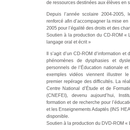
de ressources destinées aux élèves en s
physique
ou
Depuis l’année scolaire 2004-2005, le
apprentissage…
renforcé afin d’accompagner la mise en p
2005 pour l’égalité des droits et des cha
Soutien à la production du CD-ROM « L
langage oral et écrit »
Il s’agit d’un CD-ROM d’information et 
phénomènes de dysphasies et dyslex
personnels de l’Éducation nationale et
exemples vidéos viennent illustrer l
premier repérage des difficultés. La réal
Centre National d’Étude et de Formati
(CNEFEI), devenu aujourd’hui, Instit
formation et de recherche pour l’éduca
et les Enseignements Adaptés (INS HEA
disponible.
Soutien à la production du DVD-ROM « 