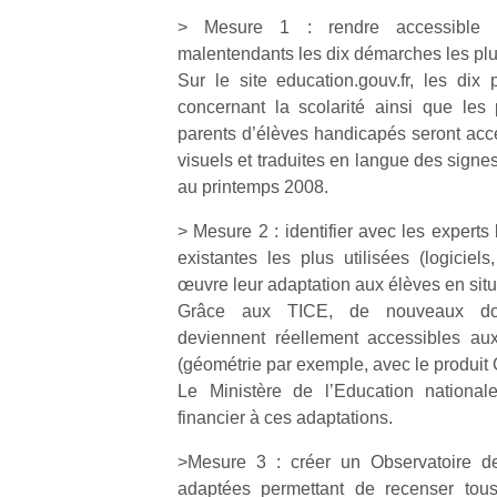
> Mesure 1 : rendre accessible 
malentendants les dix démarches les plus 
Sur le site education.gouv.fr, les dix
concernant la scolarité ainsi que les
parents d’élèves handicapés seront acce
Un
visuels et traduites en langue des signes 
au printemps 2008.
p
> Mesure 2 : identifier avec les expert
e
existantes les plus utilisées (logiciel
u
œuvre leur adaptation aux élèves en sit
Grâce aux TICE, de nouveaux dom
deviennent réellement accessibles aux
(géométrie par exemple, avec le produit 
Le Ministère de l’Education national
cl
financier à ces adaptations.
Le
>Mesure 3 : créer un Observatoire d
pe
qu
adaptées permettant de recenser tous 