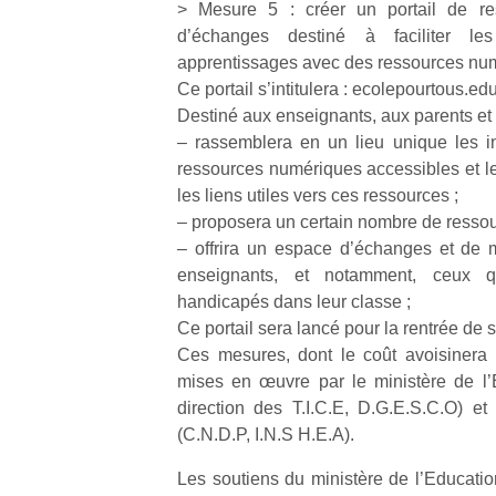
> Mesure 5 : créer un portail de res
l’
d’échanges destiné à faciliter le
NextGen,
apprentissages avec des ressources nu
Des
une
Ce portail s’intitulera : ecolepourtous.edu
trampolines
nouvelle
Destiné aux enseignants, aux parents et 
pour les
Ap
trottinette
– rassemblera en un lieu unique les i
co
grands et
mécanique
su
ressources numériques accessibles et le
les petits !
Beeper
de
Durant les
les liens utiles vers ces ressources ;
Les
co
vacances
– proposera un certain nombre de resso
enfants
fe
estivales
– offrira un espace d’échanges et de m
débordent
he
et avec le
enseignants, et notamment, ceux q
souvent
di
retour des
handicapés dans leur classe ;
d’énergie.
de
beaux
Varier les
Ce portail sera lancé pour la rentrée de
re
jours, c’est
occupations
de
Ces mesures, dont le coût avoisinera 
l’occasion
n’est pas
d’
rêvée
mises en œuvre par le ministère de l’
toujours
pe
pour les
direction des T.I.C.E, D.G.E.S.C.O) et 
simple.
pr
enfants
(C.N.D.P, I.N.S H.E.A).
Conjuguer
15
de…
divertissement,
Les soutiens du ministère de l’Educatio
activité