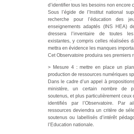
qu
d’identifier tous les besoins non encore 
so
Sous l’égide de l’Institut national su
s
recherche pour l’éducation des je
c
enseignements adaptés (INS HEA) de
p
dressera l’inventaire de toutes le
en
existantes, y compris celles réalisées 
Do
me
mettra en évidence les manques importa
am
Cet Observatoire produira ses premiers r
à 
co
> Mesure 4 : mettre en place un plan 
…
production de ressources numériques sp
Dans le cadre d’un appel à propositions
ministère, un certain nombre de pr
soutenus, et plus particulièrement ceux
identifiés par l’Observatoire. Par ail
ressources deviendra un critère de séle
soutenus ou labellisés d’intérêt pédag
l’Education nationale.