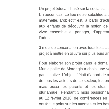
qu
so
Un projet éducatif basé sur la socialisation
s
En aucun cas, ce lieu ne se substitue à 
c
maternelle. L’objectif est, à partir d’act
p
aux enfants de découvrir la notion de c
en
vivre ensemble et partager, d’apprend
Do
l’adulte.
me
am
3 mois de concertation avec tous les act
à 
projet à mettre en œuvre sur plusieurs 
co
…
Pour élaborer son projet dans le domain
Municipalité de Morangis a choisi une vo
participative. L’objectif était d’abord de
de tous les acteurs de ce secteur, les p
mais aussi les parents et les élus, 
pluriannuel. Pendant 3 mois passionn
au 12 février 2010, de conférences en a
ont fait le point sur les attentes et les b