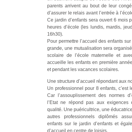
parents arrivent au bout de leur congé 
d’assurer le relais avant l’entrée à l’éc
Ce jardin d’enfants sera ouvert 6 mois p
heures d’école (les lundis, mardis, jeu
16h30).
Un
Pour permettre l’accueil des enfants sur
grande, une mutualisation sera organisée
scolaire de l’école maternelle et ave
p
accueille les enfants en première année
e
et pendant les vacances scolaires.
u
Une structure d’accueil répondant aux n
Un professionnel pour 8 enfants, c’est l
Car l’assouplissement des normes d
l’Etat ne répond pas aux exigences
qualité. Une puéricultrice, une éducatric
cl
autres professionnels diplômés assu
Le
pe
enfants sur le jardin d’enfants et ég
qu
d’accueil en centre de loisirs.