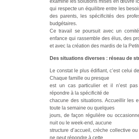
examiné les solutions mises en œuvre ici 
qui respecte un équilibre entre les besoi
NextGen,
des parents, les spécificités des profe
l’
Des
une
budgétaires.
trampolines
nouvelle
Ce travail se poursuit avec un comité
pour les
trottinette
enfance qui rassemble des élus, des pro
grands et
mécanique
et avec la création des mardis de la Peti
Ap
les petits !
Beeper
co
Durant les
Des situations diverses : réseau de s
Les
su
vacances
enfants
de
estivales
Le constat le plus édifiant, c’est celui de
débordent
co
et avec le
Chaque famille ou presque
souvent
fe
retour des
d’énergie.
est un cas particulier et il n’est pa
he
beaux
Varier les
di
répondre à la spécificité de
jours, c’est
occupations
de
l’occasion
chacune des situations. Accueillir les en
n’est pas
re
rêvée
toute la semaine ou quelques
toujours
de
pour les
jours, de façon régulière ou occasionne
simple.
d’
enfants
nuit ou le week-end, aucune
Conjuguer
pe
de…
structure d’accueil, crèche collective ou
divertissement,
pr
activité
ne peut répondre à cette
15