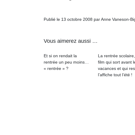
physique
ou
apprentissage…
Publié le 13 octobre 2008 par Anne Vaneson-B
Vous aimerez aussi …
Et si on rendait la
La rentrée scolaire
rentrée un peu moins…
film qui sort avant l
« rentrée » ?
vacances et qui res
l’affiche tout l’été !