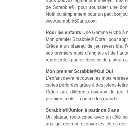
Vous pouvez également envoyer des eca
de Scrabble®, pour souhaiter une bonn
Noël ou simplement pour un petit bonjou
www.scrabble60ans.com
Pour les enfants
Une Gamme Riche à met
Un
Mon premier Scrabble® Dora : pour appr
Grâce à un plateau de jeu réversible, l
ses premiers mots d’anglais et de l’autr
p
représentés par les dessins du plateau av
e
Mon premier Scrabble®Oui Oui
u
L’enfant devra retrouver les mots représe
cartes perforées grâce à des jetons-lettr
Grâce aux différents niveaux de jeu, l
premiers mots… comme les grands !
cl
Scrabble®Junior, à partir de 5 ans
Le
Un plateau recto-verso avec un côté pou
pe
ans, qui devront recouvrir les lettres des 
qu