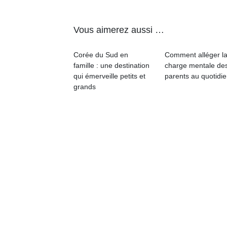
p
e
u
Vous aimerez aussi …
Corée du Sud en
Comment alléger l
famille : une destination
charge mentale de
qui émerveille petits et
parents au quotidie
grands
cl
Le
pe
qu
qu
so
s
c
p
en
Do
me
am