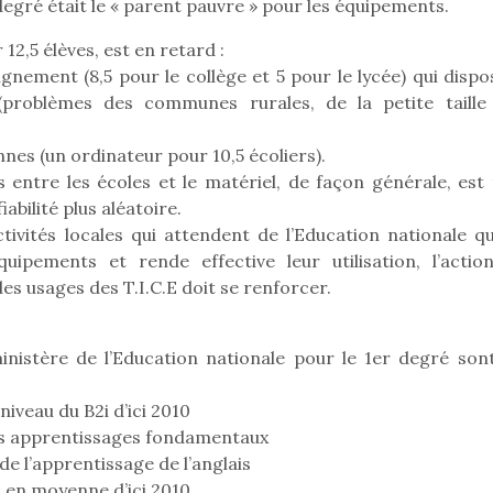
egré était le « parent pauvre » pour les équipements.
12,5 élèves, est en retard :
gnement (8,5 pour le collège et 5 pour le lycée) qui dispo
 (problèmes des communes rurales, de la petite taille
nes (un ordinateur pour 10,5 écoliers).
 entre les écoles et le matériel, de façon générale, est 
abilité plus aléatoire.
ivités locales qui attendent de l’Education nationale qu’
pements et rende effective leur utilisation, l’actio
des usages des T.I.C.E doit se renforcer.
inistère de l’Education nationale pour le 1er degré sont
loutre en peluche
Petit chef deviendra
Une loutre
iveau du B2i d’ici 2010
r les enfants, un
grand !
pour les 
les apprentissages fondamentaux
Les jeux d’imitation
al qui change des
animal qui
de l’apprentissage de l’anglais
constituent un véritable
ands classiques !
grands cl
terrain d’apprentissage
s en moyenne d’ici 2010