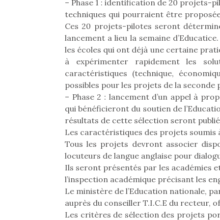
– Phase 1 : identification de 20 projets-p
Beeper
grands et les petits !
feux
techniques qui pourraient être proposées
Les enfants débordent
Durant les vacances
diff
Ces 20 projets-pilotes seront déterminé
souvent d’énergie. Varier
estivales et avec le
res
lancement a lieu la semaine d’Educatice
les occupations n’est pas
retour des beaux jours,
d’élo
les écoles qui ont déjà une certaine prati
toujours simple.
c’est l’occasion rêvée
presqu
Conjuguer
à expérimenter rapidement les solu
pour les enfants de…
divertissement, activité
caractéristiques (technique, économiqu
physique ou
possibles pour les projets de la seconde 
apprentissage…
– Phase 2 : lancement d’un appel à prop
qui bénéficieront du soutien de l’Educati
résultats de cette sélection seront publié
Les caractéristiques des projets soumis à
Tous les projets devront associer dispo
locuteurs de langue anglaise pour dialog
Ils seront présentés par les académies et
l’inspection académique précisant les e
Le ministère de l’Education nationale, 
auprès du conseiller T.I.C.E du recteur, 
Les critères de sélection des projets p