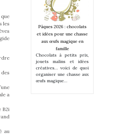
 que
s les
 : chocolats
Pâques 2026 : chocolats
Pâques 2026 : cho
lèves
ur une chasse
et idées pour une chasse
et idées pour une
gide
magique en
aux œufs magique en
aux œufs magiqu
ille
famille
famille
 petits prix,
Chocolats à petits prix,
Chocolats à petit
rdre
ins et idées
jouets malins et idées
jouets malins et
voici de quoi
créatives… voici de quoi
créatives… voici 
 des
ne chasse aux
organiser une chasse aux
organiser une cha
ue…
œufs magique…
œufs magique…
l’une
le a
e B2i
rand
é au