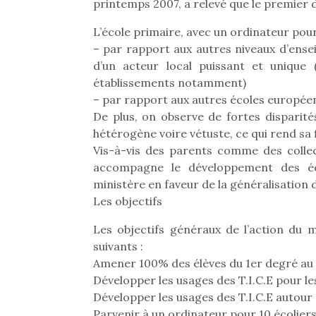
printemps 2007, a relevé que le premier d
L’école primaire, avec un ordinateur pour 
– par rapport aux autres niveaux d’ensei
d’un acteur local puissant et unique
établissements notamment)
– par rapport aux autres écoles européen
De plus, on observe de fortes disparités
hétérogène voire vétuste, ce qui rend sa fi
Vis-à-vis des parents comme des collect
accompagne le développement des équi
ministère en faveur de la généralisation 
Les objectifs
Les objectifs généraux de l’action du m
suivants :
Une 
Amener 100% des élèves du 1er degré au n
pou
Développer les usages des T.I.C.E pour 
anim
Développer les usages des T.I.C.E autour 
gr
Parvenir à un ordinateur pour 10 écolier