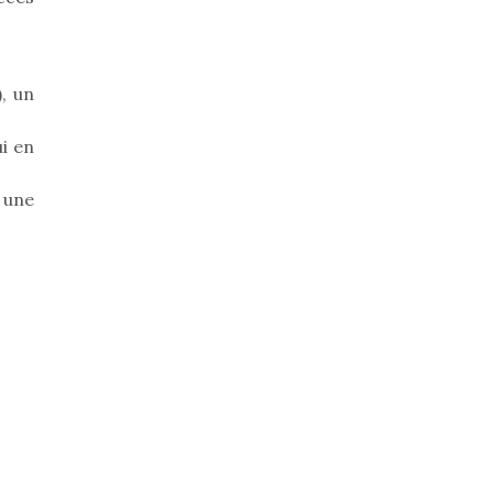
, un
ui en
 une