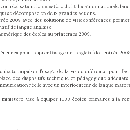
eluches quelles
Les peluc
qui permet aux enfants
eur réalisation, le ministère de l’Education nationale lan
es soient, sont des
qu’elles soi
d’explorer, comprendre
agnons pour les
compagnon
qui se décompose en deux grandes actions.
et s’approprier ce qu’ils…
s. Doudou, meilleur
enfants. Dou
ntrée 2008 avec des solutions de visioconférences permet
objet à câliner,
ami, objet
natif de langue anglaise.
ent,…
confident,…
numérique des écoles au printemps 2008.
érences pour l’apprentissage de l’anglais à la rentrée 200
ouhaite impulser l’usage de la visioconférence pour facil
 place des dispositifs technique et pédagogique adéquats 
mmunication réelle avec un interlocuteur de langue matern
 ministère, vise à équiper 1000 écoles primaires à la ren
 l’aventure était au
T’AS TON NERF ?
Le boom de l
out du jardin ?
A l’heure du
pour enfant
trois confinements
déconfinement, des
ssifs, des couvre-