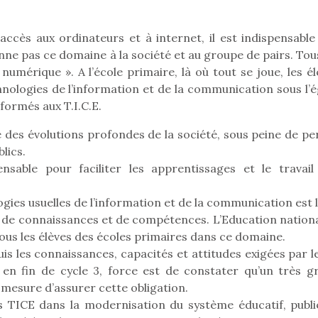
 accès aux ordinateurs et à internet, il est indispensable
onne pas ce domaine à la société et au groupe de pairs. Tou
Pâques 2026 : chocolats
Pâques 2026
numérique ». A l’école primaire, là où tout se joue, les é
et idées pour une chasse
et idées po
nologies de l’information et de la communication sous l’é
aux œufs magique en
aux œufs 
formés aux T.I.C.E.
famille
fam
Chocolats à petits prix,
Chocolats à
e des évolutions profondes de la société, sous peine de pe
jouets malins et idées
jouets mal
lics.
créatives… voici de quoi
créatives… 
ensable pour faciliter les apprentissages et le travail
organiser une chasse aux
organiser u
œufs magique…
œufs magiq
ogies usuelles de l’information et de la communication est 
e connaissances et de compétences. L’Education nationa
tous les élèves des écoles primaires dans ce domaine.
uis les connaissances, capacités et attitudes exigées par l
) en fin de cycle 3, force est de constater qu’un très g
mesure d’assurer cette obligation.
es TICE dans la modernisation du système éducatif, publi