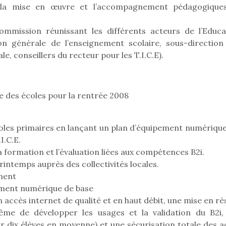
 la mise en œuvre et l’accompagnement pédagogiques
Kidywolf, une gamme de
Kidywolf, 
ommission réunissant les différents acteurs de l’Educa
jeux non connectés qui
jeux non c
ion générale de l’enseignement scolaire, sous-direction
fait grandir !
fait g
le, conseillers du recteur pour les T.I.C.E).
Depuis 2019 la marque
Depuis 201
crée des jeux pour les
crée des j
enfants de 4 à 10 ans avec
enfants de 4
comme objectif…
comme objec
 des écoles pour la rentrée 2008
oles primaires en lançant un plan d’équipement numérique
I.C.E.
a formation et l’évaluation liées aux compétences B2i.
rintemps auprès des collectivités locales.
ment
pement numérique de base
ccès internet de qualité et en haut débit, une mise en ré
ême de développer les usages et la validation du B2i,
r dix élèves en moyenne) et une sécurisation totale des a