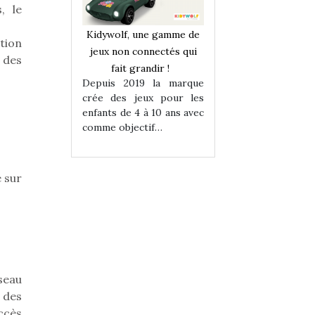
, le
une gamme de
Kidywolf, une gamme de
Kidywolf, une ga
tion
onnectés qui
jeux non connectés qui
jeux non connecté
 des
randir !
fait grandir !
fait grandir 
9 la marque
Depuis 2019 la marque
Depuis 2019 la 
eux pour les
crée des jeux pour les
crée des jeux po
 à 10 ans avec
enfants de 4 à 10 ans avec
enfants de 4 à 10 a
tif…
comme objectif…
comme objectif…
 sur
seau
 des
ccès