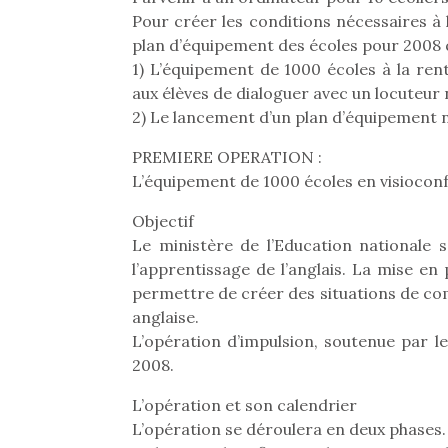
Les p
Pour créer les conditions nécessaires à l
qu’ell
comp
plan d’équipement des écoles pour 2008 
enfant
1) L’équipement de 1000 écoles à la re
ami, 
aux élèves de dialoguer avec un locuteur 
confid
2) Le lancement d’un plan d’équipement 
PREMIERE OPERATION :
L’équipement de 1000 écoles en visioconf
Objectif
Le ministère de l’Education nationale s
l’apprentissage de l’anglais. La mise en
permettre de créer des situations de co
anglaise.
L’opération d’impulsion, soutenue par le
2008.
Et si
L’opération et son calendrier
b
NextGen, une nouvelle
Après 
L’opération se déroulera en deux phases.
trottinette mécanique
Des trampolines pour les
succe