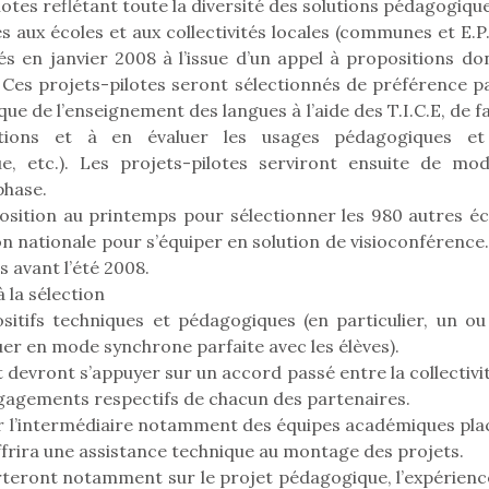
qu’un
ilotes reflétant toute la diversité des solutions pédagogiqu
premières grosses
 à des heures
L’attrait p
 aux écoles et aux collectivités locales (communes et E.P.
chaleurs et des futures
érentes, des
est univer
s en janvier 2008 à l’issue d’un appel à propositions don
vacances estivales, le
trictions de
les plus pe
. Ces projets-pilotes seront sélectionnés de préférence p
parc, le jardin, la…
ignement pendant
commencer à
que de l’enseignement des langues à l’aide des T.I.C.E, de 
e 15 mois,…
La trottinet
tions et à en évaluer les usages pédagogiques et
e, etc.). Les projets-pilotes serviront ensuite de mod
phase.
osition au printemps pour sélectionner les 980 autres éc
on nationale pour s’équiper en solution de visioconférence
s avant l’été 2008.
 la sélection
sitifs techniques et pédagogiques (en particulier, un ou
uer en mode synchrone parfaite avec les élèves).
 devront s’appuyer sur un accord passé entre la collectivi
ngagements respectifs de chacun des partenaires.
par l’intermédiaire notamment des équipes académiques pla
offrira une assistance technique au montage des projets.
orteront notamment sur le projet pédagogique, l’expérienc