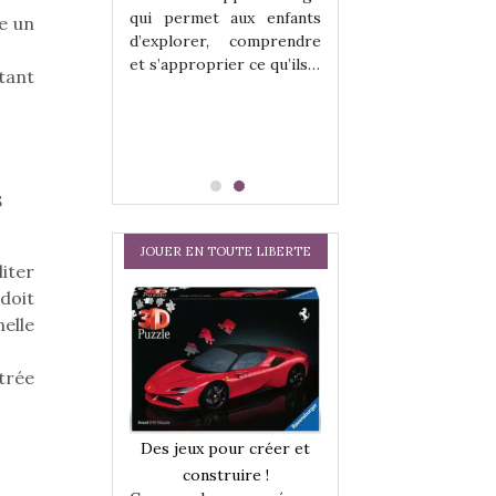
hes quelles
Les peluches q
qui permet aux enfants
ce un
ent, sont des
qu’elles soient, s
d’explorer, comprendre
s pour les
compagnons pou
et s’approprier ce qu’ils…
dou, meilleur
enfants. Doudou, m
tant
 à câliner,
ami, objet à câ
confident,…
8
JOUER EN TOUTE LIBERTE
iter
doit
elle
trée
a trottinette
Comment choisir
Des jeux pour créer et
 : bien plus
cabanes et des tip
construire !