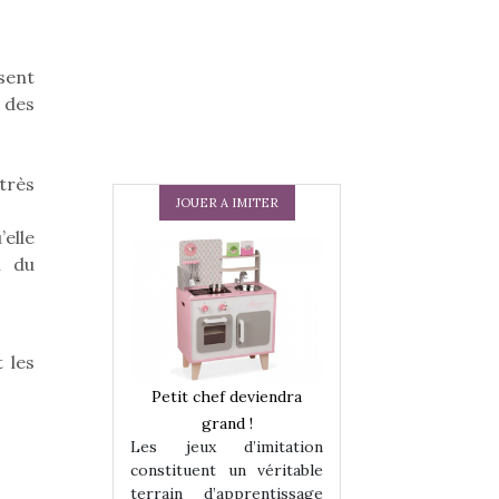
sent
 des
très
JOUER A IMITER
elle
n du
 les
 en peluche
Petit chef deviendra
Une loutre en pe
enfants, un
grand !
pour les enfants
Les jeux d’imitation
 change des
animal qui chang
constituent un véritable
assiques !
grands classiqu
terrain d’apprentissage