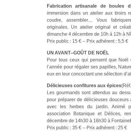
Fabrication artisanale de boules 
Et si
T
immersion dans un atelier aux tiroirs r
NextGen,
l’aventure
Des
coudre, assembler… Vous fabrique
une
était au
trampolines
A 
originales. Un atelier original et créa
nouvelle
bout du
pour les
du
dimanche 4 décembre de 10h à 12h à Nî
trottinette
dé
jardin ?
grands et
Prix public : 15 € -­‐ Prix adhérent : 5,5 €
mécanique
de
Après trois
les petits !
Beeper
pr
confinements
Durant les
UN AVANT-­‐GOÛT DE NOËL
Les
gr
successifs,
vacances
Pour tous ceux qui pensent que Noël 
enfants
ch
des
estivales
l’année pour régaler ses papilles, Natu
débordent
e
couvre-
et avec le
eux en leur concoctant une sélection d’
souvent
fu
feux à des
retour des
d’énergie.
va
heures
beaux
Délicieuses confitures aux épices
(Réf
Varier les
es
différentes,
jours, c’est
occupations
Les gourmands sont attendus au dessu
le
des
l’occasion
n’est pas
ja
restrictions
pour préparer de délicieuses douceurs
rêvée
toujours
de
avec les herbes du jardin. Animé pa
pour les
simple.
d’éloignement
enfants
association Botanique et Délices, re
Conjuguer
pendant
de…
décembre de 14h30 à 16h30 à Fontaineble
divertissement,
presque
Prix public : 35 € -­‐ Prix adhérent : 25 €
activité
15 mois,…