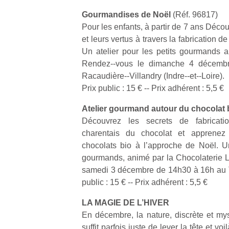
physique
Gourmandises de Noël
(Réf. 96817)
ou
Pour les enfants, à partir de 7 ans Décou
apprentissage…
et leurs vertus à travers la fabrication d
Un atelier pour les petits gourmands 
Rendez-­‐vous le dimanche 4 décem
Racaudière-­‐Villandry (Indre-­‐et-­‐Loire).
Prix public : 15 € -­‐ Prix adhérent : 5,5 €
Atelier gourmand autour du chocolat 
Découvrez les secrets de fabricati
charentais du chocolat et apprenez
chocolats bio à l’approche de Noël. Un
gourmands, animé par la Chocolaterie 
samedi 3 décembre de 14h30 à 16h au Tr
public : 15 € -­‐ Prix adhérent : 5,5 €
LA MAGIE DE L’HIVER
En décembre, la nature, discrète et mys
suffit parfois juste de lever la tête et vo