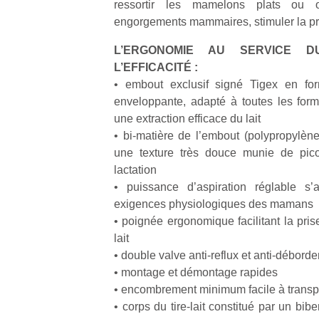
ressortir les mamelons plats ou o
qu
engorgements mammaires, stimuler la pr
so
s
L’ERGONOMIE AU SERVICE 
c
L’EFFICACITÉ :
p
en
• embout exclusif signé Tigex en fo
Do
enveloppante, adapté à toutes les form
me
une extraction efficace du lait
am
• bi-matière de l’embout (polypropylèn
à 
une texture très douce munie de pico
co
lactation
…
• puissance d’aspiration réglable s’
exigences physiologiques des mamans
• poignée ergonomique facilitant la pris
lait
• double valve anti-reflux et anti-débord
• montage et démontage rapides
• encombrement minimum facile à transpo
• corps du tire-lait constitué par un bi