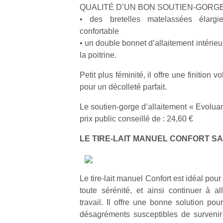
QUALITÉ D’UN BON SOUTIEN-GORGE
• des bretelles matelassées élargi
confortable
• un double bonnet d’allaitement intérieu
la poitrine.
Un
Petit plus féminité, il offre une finition 
pour un décolleté parfait.
p
Le soutien-gorge d’allaitement « Evolu
e
prix public conseillé de : 24,60 €
u
LE TIRE-LAIT MANUEL CONFORT S
Le tire-lait manuel Confort est idéal pour 
cl
toute sérénité, et ainsi continuer à al
Le
travail. Il offre une bonne solution po
pe
désagréments susceptibles de survenir l
qu