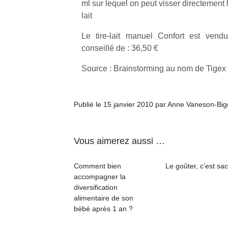
ml sur lequel on peut visser directement la
l’
lait
NextGen,
Des
Le tire-lait manuel Confort est ven
une
trampolines
conseillé de : 36,50 €
nouvelle
pour les
Ap
trottinette
co
grands et
Source : Brainstorming au nom de Tigex
mécanique
su
les petits !
Beeper
de
Durant les
Les
co
vacances
Publié le 15 janvier 2010 par Anne Vaneson-Bi
enfants
fe
estivales
débordent
he
et avec le
souvent
di
retour des
d’énergie.
Vous aimerez aussi …
de
beaux
Varier les
re
jours, c’est
occupations
de
l’occasion
Comment bien
Le goûter, c’est sac
n’est pas
d’
rêvée
accompagner la
toujours
pe
pour les
diversification
simple.
pr
enfants
alimentaire de son
Conjuguer
15
de…
bébé après 1 an ?
divertissement,
activité