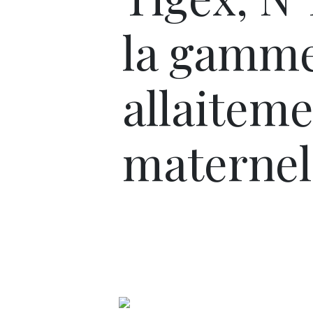
la gamm
allaitem
maternel