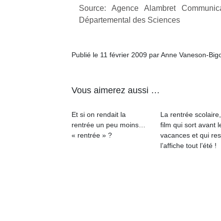
physique
Source: Agence Alambret Communi
ou
Départemental des Sciences
apprentissage…
Publié le 11 février 2009 par Anne Vaneson-Big
Vous aimerez aussi …
Et si on rendait la
La rentrée scolaire
rentrée un peu moins…
film qui sort avant l
« rentrée » ?
vacances et qui res
l’affiche tout l’été !