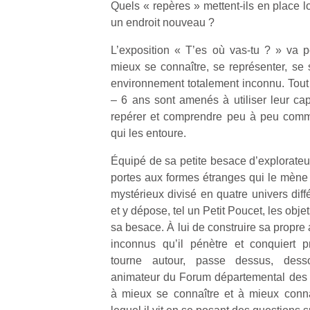
Quels « repères » mettent-ils en place l
un endroit nouveau ?
L’exposition « T’es où vas-tu ? » va pe
mieux se connaître, se représenter, se s
environnement totalement inconnu. Tout 
Un
– 6 ans sont amenés à utiliser leur cap
repérer et comprendre peu à peu comm
qui les entoure.
p
e
Équipé de sa petite besace d’explorateur,
u
portes aux formes étranges qui le mène
mystérieux divisé en quatre univers diffé
et y dépose, tel un Petit Poucet, les obj
sa besace. À lui de construire sa propr
inconnus qu’il pénètre et conquiert p
cl
tourne autour, passe dessus, de
Le
animateur du Forum départemental des 
pe
à mieux se connaître et à mieux conna
qu