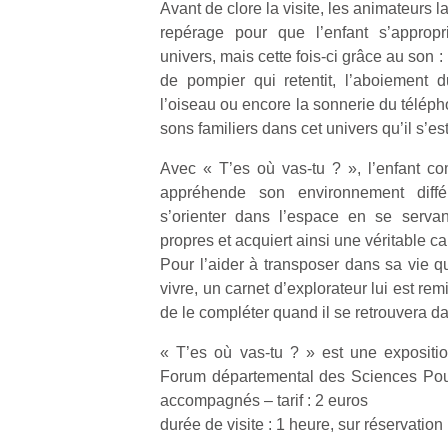
Avant de clore la visite, les animateurs 
repérage pour que l’enfant s’approp
NextGen,
univers, mais cette fois-ci grâce au son : i
l’
Des
une
de pompier qui retentit, l’aboiement d
trampolines
nouvelle
l’oiseau ou encore la sonnerie du téléph
pour les
trottinette
sons familiers dans cet univers qu’il s’es
grands et
mécanique
Ap
les petits !
Beeper
Avec « T’es où vas-tu ? », l’enfant co
co
Durant les
Les
appréhende son environnement diff
su
vacances
enfants
de
s’orienter dans l’espace en se servan
estivales
débordent
co
et avec le
propres et acquiert ainsi une véritable c
souvent
fe
retour des
Pour l’aider à transposer dans sa vie qu
d’énergie.
he
beaux
vivre, un carnet d’explorateur lui est remi
Varier les
di
jours, c’est
de le compléter quand il se retrouvera d
occupations
de
l’occasion
n’est pas
re
rêvée
« T’es où vas-tu ? » est une expositio
toujours
de
pour les
Forum départemental des Sciences Pour
simple.
d’
enfants
Conjuguer
accompagnés – tarif : 2 euros
pe
de…
divertissement,
pr
durée de visite : 1 heure, sur réservation
activité
15