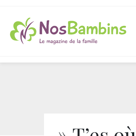
» T’es où