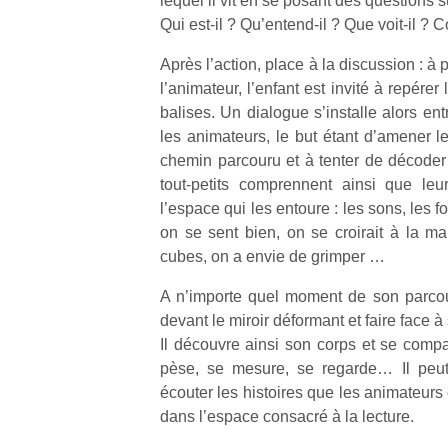
lequel il vit en se posant des questions 
qu
Qui est-il ? Qu’entend-il ? Que voit-il ? C
so
s
Après l’action, place à la discussion : à 
c
l’animateur, l’enfant est invité à repérer
p
balises. Un dialogue s’installe alors entr
en
les animateurs, le but étant d’amener le
Do
me
chemin parcouru et à tenter de décoder
am
tout-petits comprennent ainsi que leu
à 
l’espace qui les entoure : les sons, les fo
co
on se sent bien, on se croirait à la ma
…
cubes, on a envie de grimper …
A n’importe quel moment de son parcours
devant le miroir déformant et faire face 
Il découvre ainsi son corps et se compar
pèse, se mesure, se regarde… Il peut
écouter les histoires que les animateurs 
dans l’espace consacré à la lecture.