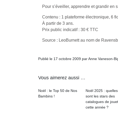
Pour s’éveiller, apprendre et grandir e
Contenu : 1 plateforme électronique, 6 fic
À partir de 3 ans.
Prix public indicatif : 30 € TTC
Un
Source : LeoBurnett au nom de Ravensb
p
Publié le 17 octobre 2009 par Anne Vaneson-B
e
u
Vous aimerez aussi …
Noël : le Top 50 de Nos
Noël 2025 : quelles
Bambins !
sont les stars des
cl
catalogues de joue
Le
cette année ?
pe
qu