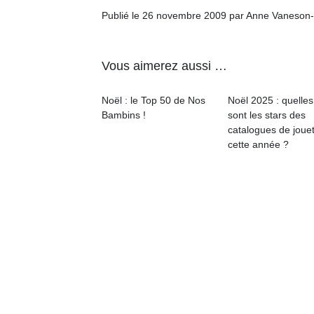
p
Publié le 26 novembre 2009 par Anne Vaneson
e
u
Vous aimerez aussi …
Noël : le Top 50 de Nos
Noël 2025 : quelles
Bambins !
sont les stars des
cl
catalogues de joue
Le
cette année ?
pe
qu
qu
so
s
c
p
en
Do
me
am