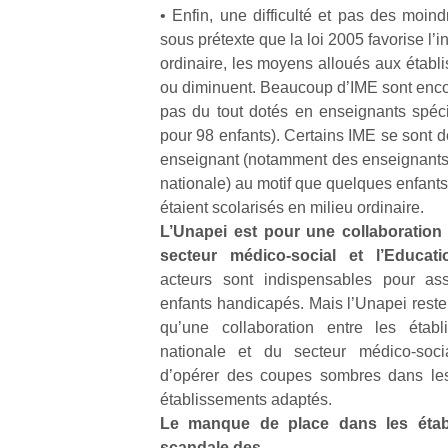
qu
• Enfin, une difficulté et pas des moind
so
sous prétexte que la loi 2005 favorise l’i
s
ordinaire, les moyens alloués aux établ
c
ou diminuent. Beaucoup d’IME sont encor
p
pas du tout dotés en enseignants spéci
en
pour 98 enfants). Certains IME se sont d
Do
me
enseignant (notamment des enseignants 
am
nationale) au motif que quelques enfa
à 
étaient scolarisés en milieu ordinaire.
co
L’Unapei est pour une collaboration p
…
secteur médico‐social et l’Educati
acteurs sont indispensables pour ass
enfants handicapés. Mais l’Unapei reste v
qu’une collaboration entre les établ
nationale et du secteur médico‐soc
d’opérer des coupes sombres dans les
établissements adaptés.
Le manque de place dans les établ
scandale des