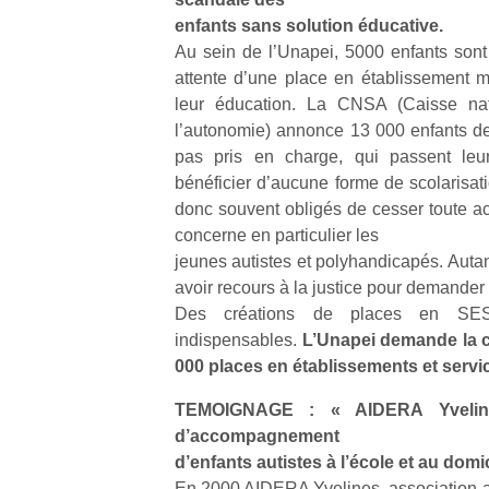
enfants sans solution éducative.
Au sein de l’Unapei, 5000 enfants sont
NextGen,
l’
Des
attente d’une place en établissement mé
une
trampolines
leur éducation. La CNSA (Caisse nati
nouvelle
pour les
l’autonomie) annonce 13 000 enfants d
trottinette
grands et
pas pris en charge, qui passent le
mécanique
Ap
les petits !
bénéficier d’aucune forme de scolarisati
Beeper
co
Durant les
Les
donc souvent obligés de cesser toute act
su
vacances
enfants
de
concerne en particulier les
estivales
débordent
co
et avec le
jeunes autistes et polyhandicapés. Autan
souvent
fe
retour des
avoir recours à la justice pour demander 
d’énergie.
he
beaux
Des créations de places en S
Varier les
di
jours, c’est
indispensables.
L’Unapei demande la c
occupations
de
l’occasion
000 places en établissements et servi
n’est pas
re
rêvée
toujours
de
pour les
TEMOIGNAGE : « AIDERA Yvelin
simple.
d’
enfants
d’accompagnement
Conjuguer
pe
de…
divertissement,
d’enfants autistes à l’école et au domic
pr
activité
15
En 2000 AIDERA Yvelines, association aff