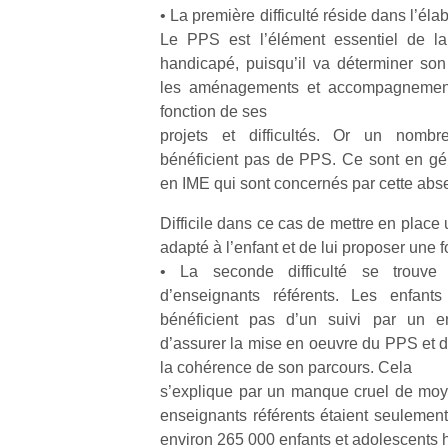
• La première difficulté réside dans l’éla
Le PPS est l’élément essentiel de la 
handicapé, puisqu’il va déterminer son 
les aménagements et accompagnement
fonction de ses
Un
projets et difficultés. Or un nombr
bénéficient pas de PPS. Ce sont en géné
en IME qui sont concernés par cette ab
p
Difficile dans ce cas de mettre en place 
e
adapté à l’enfant et de lui proposer une 
u
• La seconde difficulté se trouve
d’enseignants référents. Les enfan
bénéficient pas d’un suivi par un en
d’assurer la mise en oeuvre du PPS et de 
la cohérence de son parcours. Cela
cl
s’explique par un manque cruel de moy
Le
enseignants référents étaient seuleme
pe
qu
environ 265 000 enfants et adolescents 