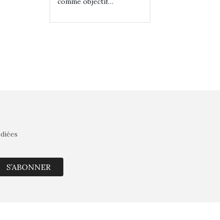
tif…
comme objectif…
comme objectif…
édiées
S’ABONNER