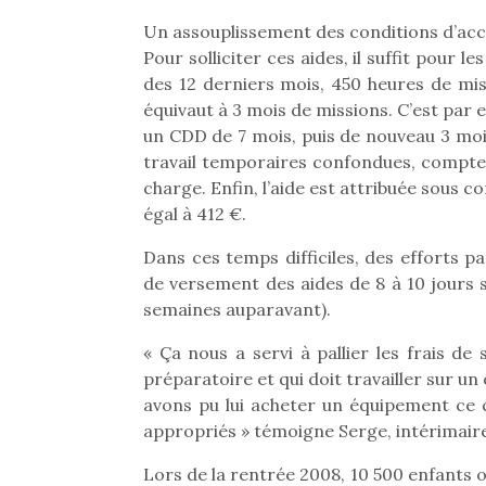
Un assouplissement des conditions d’acc
Pour solliciter ces aides, il suffit pour l
des 12 derniers mois, 450 heures de miss
équivaut à 3 mois de missions. C’est par e
un CDD de 7 mois, puis de nouveau 3 mois
travail temporaires confondues, compten
charge. Enfin, l’aide est attribuée sous co
égal à 412 €.
Une 
Dans ces temps difficiles, des efforts p
pou
de versement des aides de 8 à 10 jours 
anim
semaines auparavant).
gr
Les p
« Ça nous a servi à pallier les frais de
qu’ell
préparatoire et qui doit travailler sur un
comp
avons pu lui acheter un équipement ce q
enfant
appropriés » témoigne Serge, intérimaire
ami, 
confid
Lors de la rentrée 2008, 10 500 enfants o