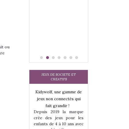
tits peuvent
matérialise le tipi 
 s’y initier.
tissu, plastique…)
te…
petite tente posé
ait ou
ire
JEUX DE SOCIETE ET
CREATIFS
une gamme de
Kidywolf, une gamme de
Kidywolf, une ga
onnectés qui
jeux non connectés qui
jeux non connecté
randir !
fait grandir !
fait grandir 
9 la marque
Depuis 2019 la marque
Depuis 2019 la 
eux pour les
crée des jeux pour les
crée des jeux po
 à 10 ans avec
enfants de 4 à 10 ans avec
enfants de 4 à 10 a