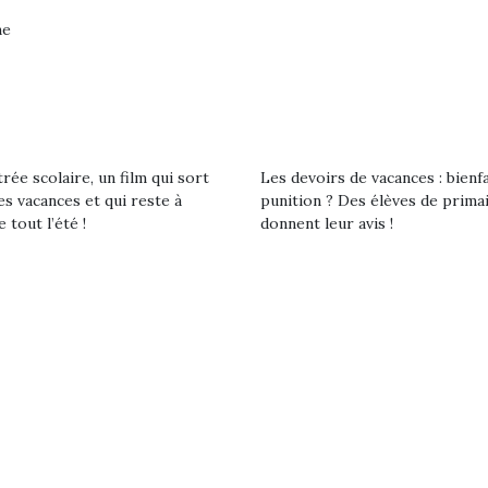
vacances estivales, le
trictions de
les plus pe
ne
parc, le jardin, la…
ignement pendant
commencer à
e 15 mois,…
La trottinet
rée scolaire, un film qui sort
Les devoirs de vacances : bienf
es vacances et qui reste à
punition ? Des élèves de prima
e tout l’été !
donnent leur avis !
Kidywolf, une gamme de
Kidywolf, 
jeux non connectés qui
jeux non c
fait grandir !
fait g
Depuis 2019 la marque
Depuis 201
crée des jeux pour les
crée des j
enfants de 4 à 10 ans avec
enfants de 4