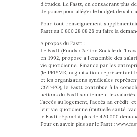
d’études. Le Fastt, en consacrant plus de 
de pouce pour alléger le budget de salari
Pour tout renseignement supplémentair
Fastt au 0 800 28 08 28 ou faire la dema
A propos du Fastt :
Le Fastt (Fonds d’Action Sociale du Trava
en 1992, propose à l’ensemble des salar
vie quotidienne. Financé par les entrepr
(le PRISME, organisation représentant le
et les organisations syndicales représen
CGT-FO), le Fastt contribue à la consoli
actions du Fastt soutiennent les salariés 
l’accès au logement, l’accès au crédit, et
Et si
leur vie quotidienne (mutuelle santé, 
b
NextGen, une nouvelle
Après 
le Fastt répond à plus de 420 000 demand
trottinette mécanique
Des trampolines pour les
succe
Pour en savoir plus sur le Fastt : www.fas
Beeper
grands et les petits !
feux
Les enfants débordent
Durant les vacances
diff