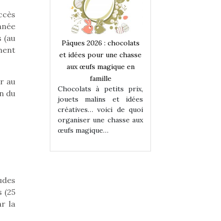
accès
nnée
 (au
 : chocolats
Pâques 2026 : chocolats
Pâques 2026 : cho
ement
ur une chasse
et idées pour une chasse
et idées pour une
magique en
aux œufs magique en
aux œufs magiqu
ille
famille
famille
r au
 petits prix,
Chocolats à petits prix,
Chocolats à petit
n du
ins et idées
jouets malins et idées
jouets malins et
voici de quoi
créatives… voici de quoi
créatives… voici 
ne chasse aux
organiser une chasse aux
organiser une cha
ue…
œufs magique…
œufs magique…
udes
s (25
r la