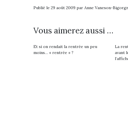
souvent d’énergie. Varier
estivales et avec le
res
Publié le 29 août 2009 par Anne Vaneson-Bigorg
les occupations n’est pas
retour des beaux jours,
d’élo
toujours simple.
c’est l’occasion rêvée
presqu
Conjuguer
pour les enfants de…
divertissement, activité
Vous aimerez aussi …
physique ou
apprentissage…
Et si on rendait la rentrée un peu
La rent
moins… « rentrée » ?
avant l
l’affich