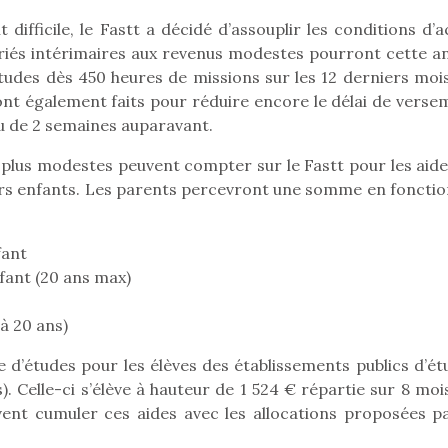
difficile, le Fastt a décidé d’assouplir les conditions d’
lariés intérimaires aux revenus modestes pourront cette a
études dès 450 heures de missions sur les 12 derniers mois
Pâques 2026 : chocolats
Pâques 2026
eront également faits pour réduire encore le délai de vers
et idées pour une chasse
et idées po
eu de 2 semaines auparavant.
aux œufs magique en
aux œufs 
famille
fam
s plus modestes peuvent compter sur le Fastt pour les aide
Chocolats à petits prix,
Chocolats à
eurs enfants. Les parents percevront une somme en fonctio
jouets malins et idées
jouets mal
créatives… voici de quoi
créatives… 
organiser une chasse aux
organiser u
fant
œufs magique…
œufs magiq
nfant (20 ans max)
 à 20 ans)
e d’études pour les élèves des établissements publics d’ét
. Celle-ci s’élève à hauteur de 1 524 € répartie sur 8 moi
vent cumuler ces aides avec les allocations proposées pa