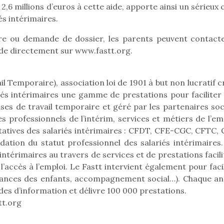
2,6 millions d’euros à cette aide, apporte ainsi un sérieux
qui permet aux enfants
és intérimaires.
d’explorer, comprendre
et s’approprier ce qu’ils…
e ou demande de dossier, les parents peuvent contacte
nde directement sur www.fastt.org.
il Temporaire), association loi de 1901 à but non lucratif 
iés intérimaires une gamme de prestations pour faciliter 
ises de travail temporaire et géré par les partenaires soc
s professionnels de l’intérim, services et métiers de l’em
tatives des salariés intérimaires : CFDT, CFE-CGC, CFTC, 
dation du statut professionnel des salariés intérimaires.
intérimaires au travers de services et de prestations facil
 l’accès à l’emploi. Le Fastt intervient également pour faci
 l’aventure était au
T’AS TON NERF ?
Le boom de l
vacances des enfants, accompagnement social…). Chaque an
out du jardin ?
A l’heure du
pour enfant
trois confinements
es d’information et délivre 100 000 prestations.
déconfinement, des
ssifs, des couvre-
qu’un
tt.org
premières grosses
 à des heures
L’attrait p
chaleurs et des futures
érentes, des
est univer