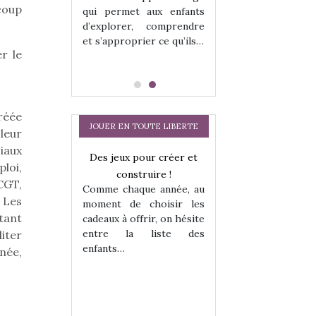
 coup
qui permet aux enfants
d’explorer, comprendre
et s’approprier ce qu’ils…
r le
créée
JOUER EN TOUTE LIBERTE
leur
iaux
Des jeux pour créer et
ploi,
construire !
CGT,
Comme chaque année, au
 Les
moment de choisir les
itant
cadeaux à offrir, on hésite
entre la liste des
liter
enfants…
a trottinette
Comment choisir
née,
 : bien plus
cabanes et des tip
 jeu !
les enfants ?
our la glisse
Quelle que soit l
sel, et même
sous laquel