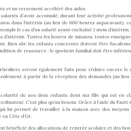
ès et un versement accéléré des aides
es salariés d’avoir accumulé, durant leur activité profession
ion dans l’intérim (au lieu de 600 heures auparavant), ce
xemple le cas d’un salarié ayant enchaîné 1 mois d’intérim,
 d’intérim. Toutes les heures de mission, toutes enseigne
t. Bien sûr, les enfants concernés doivent être fiscaleme
ndition de ressource : le quotient familial doit être inférie
loutre en peluche
Une loutre
articuliers seront également faits pour réduire encore le 
r les enfants, un
pour les 
seulement à partir de la réception des demandes (au lieu 
al qui change des
animal qui
ands classiques !
grands cl
eluches quelles
Les peluc
 scolarité de nos deux enfants dont ma fille qui est en cl
es soient, sont des
qu’elles soi
 ordinateur. C’est plus qu’un besoin. Grâce à l’aide du Fastt
Petit chef deviendra
agnons pour les
compagnon
ui lui permet de travailler à la maison avec des moyens 
grand !
s. Doudou, meilleur
enfants. Dou
 en Côte d’Or.
Les jeux d’imitation
objet à câliner,
ami, objet
constituent un véritable
ent,…
confident,…
nt bénéficié des allocations de rentrée scolaire et des bo
terrain d’apprentissage