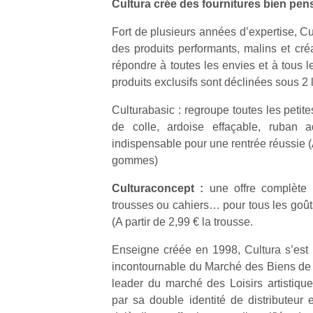
Cultura crée des fournitures bien pen
Fort de plusieurs années d’expertise, 
des produits performants, malins et créa
répondre à toutes les envies et à tous 
produits exclusifs sont déclinées sous 2 l
Un
Culturabasic : regroupe toutes les petit
de colle, ardoise effaçable, ruban a
indispensable pour une rentrée réussie (A 
p
gommes)
e
u
Culturaconcept :
une offre complète 
trousses ou cahiers… pour tous les goût
(A partir de 2,99 € la trousse.
Enseigne créée en 1998, Cultura s’es
cl
incontournable du Marché des Biens de 
Le
leader du marché des Loisirs artistique
pe
par sa double identité de distributeur e
qu