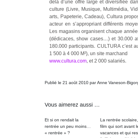
delà d’une offre large et diversifiée d
qu
culture (Livre, Musique, Multimédia, Vid
so
s
arts, Papeterie, Cadeau), Cultura propo
c
acteur en s’appropriant différents moye
p
Les magasins organisent chaque année
en
(dédicaces, show cases…) et 30.000 ate
Do
180.000 participants. CULTURA c’est a
me
1 500 à 4 000 M²), un site marchand
am
www.cultura.com
, et 2 000 salariés.
à 
co
…
Publié le 21 août 2010 par Anne Vaneson-Bigo
Vous aimerez aussi …
Et si on rendait la
La rentrée scolaire
rentrée un peu moins…
film qui sort avant l
« rentrée » ?
vacances et qui res