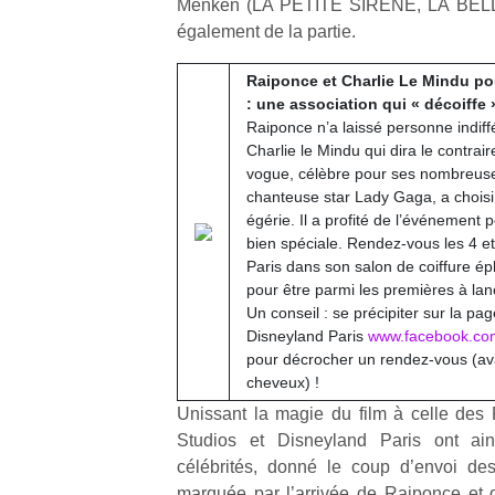
Menken (LA PETITE SIRENE, LA BELL
qu
également de la partie.
so
s
Raiponce et Charlie Le Mindu p
c
: une association qui « décoiffe 
p
Raiponce n’a laissé personne indiff
en
Charlie le Mindu qui dira le contrair
Do
vogue, célèbre pour ses nombreuses
me
chanteuse star Lady Gaga, a choi
am
égérie. Il a profité de l’événement p
à 
bien spéciale. Rendez-vous les 4 
co
Paris dans son salon de coiffure é
…
pour être parmi les premières à la
Un conseil : se précipiter sur la pa
Disneyland Paris
www.facebook.com
pour décrocher un rendez-vous (ava
cheveux) !
Unissant la magie du film à celle des
Studios et Disneyland Paris ont ai
célébrités, donné le coup d’envoi des
marquée par l’arrivée de Raiponce et 