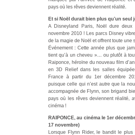
pays où les rêves deviennent réalité.
NextGen,
l’
Des
Et si Noël durait bien plus qu’un seul 
une
trampolines
A Disneyland Paris, Noël dure deux 
nouvelle
pour les
novembre 2010 ! Les parcs Disney vibren
trottinette
grands et
de la magie de Noël et offrent toute une
mécanique
Ap
les petits !
Événement : Cette année plus que jama
Beeper
co
Durant les
tient qu’à un cheveu »… ou plutôt à tou
Les
su
vacances
Raiponce, héroïne du nouveau film d’an
enfants
de
estivales
en 3D Relief dans les salles équipée
débordent
co
et avec le
souvent
France à partir du 1er décembre 20
fe
retour des
d’énergie.
he
puisque celle qui n’est autre que la no
beaux
Varier les
di
jours, c’est
accompagnée de Flynn, son brigand bien
occupations
de
l’occasion
pays où les rêves deviennent réalité, 
n’est pas
re
rêvée
cinéma !
toujours
de
pour les
simple.
d’
enfants
RAIPONCE, au cinéma le 1er décembre
Conjuguer
pe
de…
17 novembre)
divertissement,
pr
Lorsque Flynn Rider, le bandit le plu
activité
15