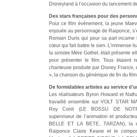
Disneyland à l’occasion du lancement de
Des stars françaises pour des person
Pour ce film événement, la jeune Maev
enjouée au personnage de Raiponce, s’
Romain Duris qui pour sa part incarne 
Un
cœur qui fait battre le sien. L’immense Is
la sinistre Mère Gothel, était présente e
pour présenter le film. Tous étaient r
p
chanteuse produite par Disney France, q
e
», la chanson du générique de fin du film
u
De formidables artistes au service d’un
Les réalisateurs Byron Howard et Nath
travaillé ensemble sur VOLT STAR MA
Roy Conli (LE BOSSU DE NOTR
cl
superviseur de l’animation et producte
Le
BELLE ET LA BETE, TARZAN), la cré
pe
Raiponce Claire Keane et le composi
qu