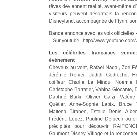
rêves deviennent réalité, avant-même d’
visiteurs peuvent désormais la renco
Disneyland, accompagnée de Flynn, son
Bande annonce avec les voix officielles
– Sur youtube : http://www.youtube.c
Les célébrités françaises venu
événement
Cheveux au vent, Rafael Nadal, Zoé Féli
Jérémie Renier, Judith Godrèche, H
coiffeur Charlie Le Mindu, Noémie 
Christophe Barratier, Vahina Giocante, 
Daphné Bürki, Olivier Galzi, Valérie
Quétier, Anne-Sophie Lapix, Bruce T
Maïtena Biraben, Estelle Denis, Albe
Frédéric Lopez, Pauline Delpech ou e
précipités pour découvrir RAIPONC
Gaumont Disney Village et la rencontrer