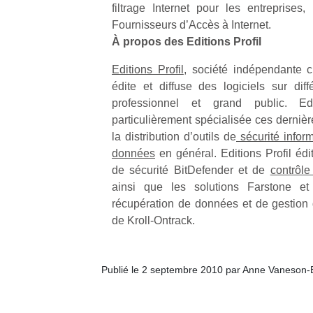
qu
filtrage Internet pour les entreprises,
so
Fournisseurs d’Accès à Internet.
s
À propos des Editions Profil
c
p
Editions Profil
, société indépendante 
en
édite et diffuse des logiciels sur diffé
Do
professionnel et grand public. Edi
me
particulièrement spécialisée ces dernièr
am
la distribution d’outils de
sécurité infor
à 
données
en général. Editions Profil éd
co
…
de sécurité BitDefender et de
contrôle
ainsi que les solutions Farstone et 
récupération de données et de gestio
de Kroll-Ontrack.
Publié le 2 septembre 2010 par Anne Vaneson-