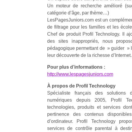
Un moteur de recherche amélioré (sugg
catégorie d’âge, par thème…)
LesPagesJuniors.com est un complément
de filtrage pour les familles et les écol
Chef de produit Profil Technology. Il aj
Un
des sites inappropriés, nous proposo
pédagogique permettant de » guider » l
leur découverte de la richesse d’Internet.
p
Pour plus d’informations :
e
http://www.lespagesjuniors.com
u
À propos de Profil Technology
Spécialiste français des solutions 
numériques depuis 2005, Profil Te
technologies, produits et services dont
cl
pertinence des contenus disponibles
Le
d’ordinateur. Profil Technology prop
pe
services de contrôle parental à desti
qu