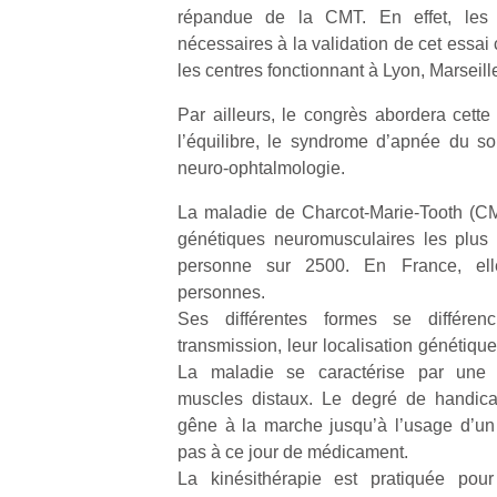
répandue de la CMT. En effet, les 
nécessaires à la validation de cet essai 
les centres fonctionnant à Lyon, Marseille
Par ailleurs, le congrès abordera cett
l’équilibre, le syndrome d’apnée du som
Un
neuro-ophtalmologie.
La maladie de Charcot-Marie-Tooth (CM
p
génétiques neuromusculaires les plus f
e
personne sur 2500. En France, ell
u
personnes.
Ses différentes formes se différe
transmission, leur localisation génétique 
La maladie se caractérise par une 
muscles distaux. Le degré de handica
cl
gêne à la marche jusqu’à l’usage d’un fa
Le
pas à ce jour de médicament.
pe
La kinésithérapie est pratiquée pour 
qu