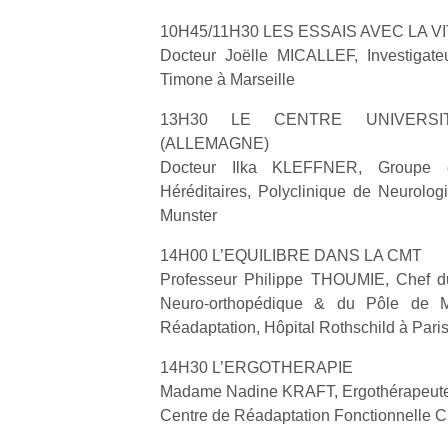
10H45/11H30 LES ESSAIS AVEC LA VITA
NextGen,
Docteur Joëlle MICALLEF, Investigateu
l’
Des
une
Timone à Marseille
trampolines
nouvelle
pour les
13H30 LE CENTRE UNIVERSI
trottinette
grands et
(ALLEMAGNE)
mécanique
Ap
les petits !
Docteur Ilka KLEFFNER, Groupe d
Beeper
co
Durant les
Les
Héréditaires, Polyclinique de Neurologi
su
vacances
enfants
de
Munster
estivales
débordent
co
et avec le
souvent
14H00 L’EQUILIBRE DANS LA CMT
fe
retour des
d’énergie.
he
Professeur Philippe THOUMIE, Chef d
beaux
Varier les
di
jours, c’est
Neuro-orthopédique & du Pôle de 
occupations
de
l’occasion
Réadaptation, Hôpital Rothschild à Pari
n’est pas
re
rêvée
toujours
de
pour les
14H30 L’ERGOTHERAPIE
simple.
d’
enfants
Madame Nadine KRAFT, Ergothérapeute
Conjuguer
pe
de…
Centre de Réadaptation Fonctionnelle 
divertissement,
pr
activité
15