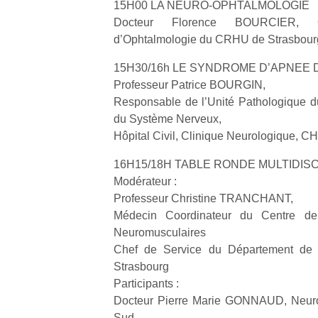
15H00 LA NEURO-OPHTALMOLOGIE
physique
Docteur Florence BOURCIER, Op
ou
d’Ophtalmologie du CRHU de Strasbour
apprentissage…
15H30/16h LE SYNDROME D’APNEE 
Professeur Patrice BOURGIN,
Responsable de l’Unité Pathologique d
du Système Nerveux,
Hôpital Civil, Clinique Neurologique, 
16H15/18H TABLE RONDE MULTIDISC
Modérateur :
Professeur Christine TRANCHANT,
Médecin Coordinateur du Centre de
Neuromusculaires
Chef de Service du Département de
Strasbourg
Participants :
Docteur Pierre Marie GONNAUD, Neurol
Sud