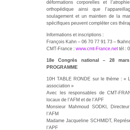
déformations corporelles et l’atrophi
qu
orthopédique ainsi que l’appareill
so
s
soulagement et un maintien de la mar
c
spécifiques peuvent compléter ces théra
p
en
Informations et inscriptions :
Do
François Kahn – 06 70 77 91 73 – fkah
me
CMT-France :
www.cmt-France.net
tél :
am
à 
18e Congrès national – 28 mars
co
PROGRAMME
…
10H TABLE RONDE sur le thème : « Le
association »
Avec les responsables de CMT-FRAN
locaux de l’AFM et de l’APF
Monsieur Mahmoud SODKI, Directeur
l’AFM
Madame Jacqueline SCHMIDT, Représe
l’APF