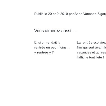
Publié le 20 août 2010 par Anne Vaneson-Bigo
Vous aimerez aussi …
Un
Et si on rendait la
La rentrée scolaire
rentrée un peu moins…
film qui sort avant l
p
« rentrée » ?
vacances et qui res
e
l’affiche tout l’été !
u
cl
Le
pe
qu