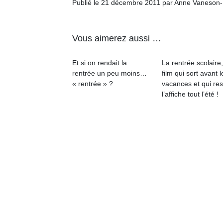
Publié le 21 décembre 2011 par Anne Vaneson
Vous aimerez aussi …
Et si on rendait la
La rentrée scolaire
Un
rentrée un peu moins…
film qui sort avant l
« rentrée » ?
vacances et qui res
l’affiche tout l’été !
p
e
u
cl
Le
pe
qu