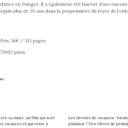
Enfance en Danger. Il a également été lauréat d’un concour
t depuis plus de 20 ans dans la pouponnière du foyer de l’en
Prix: 18€ / 315 pages
 75002 paris
gne
loutre en peluche
Petit chef deviendra
Une loutre
r les enfants, un
grand !
pour les 
Les jeux d’imitation
al qui change des
animal qui
rée scolaire, un film qui sort
Les devoirs de vacances : bienf
constituent un véritable
ands classiques !
grands cl
es vacances et qui reste à
punition ? Des élèves de prima
terrain d’apprentissage