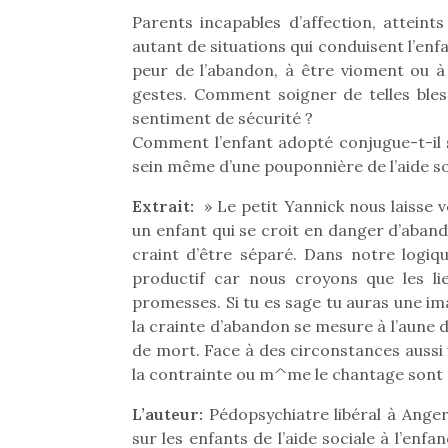
Parents incapables d’affection, attein
autant de situations qui conduisent l’en
peur de l’abandon, à être vioment ou à 
gestes. Comment soigner de telles ble
sentiment de sécurité ?
Comment l’enfant adopté conjugue-t-il s
sein même d’une pouponnière de l’aide soc
Extrait:
» Le petit Yannick nous laisse v
un enfant qui se croit en danger d’aband
craint d’être séparé. Dans notre logiq
productif car nous croyons que les li
promesses. Si tu es sage tu auras une ima
la crainte d’abandon se mesure à l’aune 
de mort. Face à des circonstances aussi v
la contrainte ou m^me le chantage sont d
L’auteur:
Pédopsychiatre libéral à Angers
sur les enfants de l’aide sociale à l’en