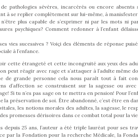
ts de pathologies sévères, incarcérés ou encore absents 
fant à se replier complètement sur lui-même, à manisfester
n’être plus capable de s’exprimer ni par les mots ni par
Pâques 2026 : chocolats
Pâques 2026
ssures psychiques? Comment redonner à l’enfant délaiss
et idées pour une chasse
et idées po
aux œufs magique en
aux œufs 
es vies sucessives ? Voiçi des éléments de réponse puisé
famille
fam
iale à l’enfance.
Chocolats à petits prix,
Chocolats à
jouets malins et idées
jouets mal
oir cette étrangeté et cette incongruité aux yeux des adul
créatives… voici de quoi
créatives… 
on peut réagir avec rage et s’attaquer à l’adulte même don
organiser une chasse aux
organiser u
ue de grande personne cela nous paraît tout à fait con
œufs magique…
œufs magiq
ens d’affection se construisent sur la sagesse ou avec
ge! Si tu n’es pas sage on te mettra en pension! Pour l’en
de la préservation de soi. Être abandonné, c’est être en d
itales, les notions morales des adultes, la sagesse, le res
es promesses dérisoires dans ce combat total pour la vie.
 depuis 25 ans, l’auteur a été triple lauréat pour ses tra
fance par la Fondation pour la recherche Médicale, la Fond