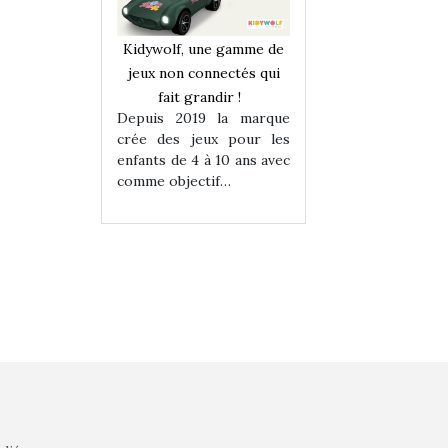
une gamme de
Kidywolf, une gamme de
Kidywolf, une ga
onnectés qui
jeux non connectés qui
jeux non connecté
randir !
fait grandir !
fait grandir 
9 la marque
Depuis 2019 la marque
Depuis 2019 la 
eux pour les
crée des jeux pour les
crée des jeux po
 à 10 ans avec
enfants de 4 à 10 ans avec
enfants de 4 à 10 a
tif…
comme objectif…
comme objectif…