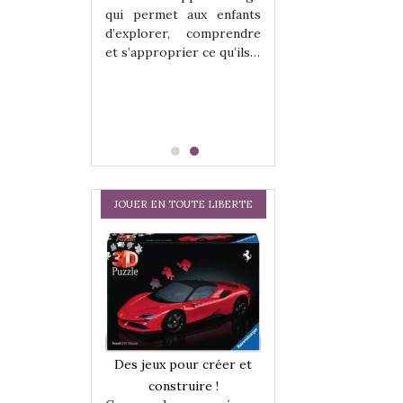
hes quelles
Les peluches q
qui permet aux enfants
ent, sont des
qu’elles soient, s
d’explorer, comprendre
s pour les
compagnons pou
et s’approprier ce qu’ils…
dou, meilleur
enfants. Doudou, m
 à câliner,
ami, objet à câ
confident,…
JOUER EN TOUTE LIBERTE
a trottinette
Comment choisir
Des jeux pour créer et
 : bien plus
cabanes et des tip
construire !