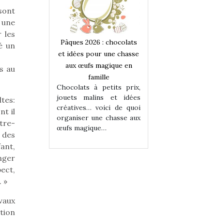
sont
 une
 les
 : chocolats
Pâques 2026 : chocolats
Pâques 2026 : cho
é un
ur une chasse
et idées pour une chasse
et idées pour une
magique en
aux œufs magique en
aux œufs magiqu
s au
ille
famille
famille
 petits prix,
Chocolats à petits prix,
Chocolats à petit
ins et idées
jouets malins et idées
jouets malins et
tes:
voici de quoi
créatives… voici de quoi
créatives… voici 
t il
ne chasse aux
organiser une chasse aux
organiser une cha
tre-
ue…
œufs magique…
œufs magique…
 des
fant,
anger
pect,
 »
vaux
ation