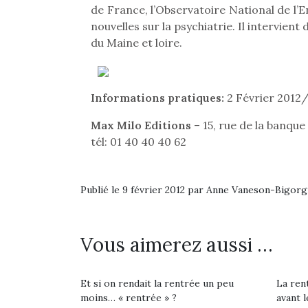
de France, l’Observatoire National de l’
nouvelles sur la psychiatrie. Il intervien
du Maine et loire.
Informations pratiques:
2 Février 2012/
Max Milo Editions
– 15, rue de la banque
tél: 01 40 40 40 62
Publié le 9 février 2012 par Anne Vaneson-Bigor
Vous aimerez aussi …
Une 
pou
anim
Et si on rendait la rentrée un peu
La rent
gr
moins… « rentrée » ?
avant l