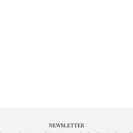
Kidywolf, une gamme de
Kidywolf, 
jeux non connectés qui
jeux non c
fait grandir !
fait g
Depuis 2019 la marque
Depuis 201
crée des jeux pour les
crée des j
enfants de 4 à 10 ans avec
enfants de 4
comme objectif…
comme objec
NEWSLETTER