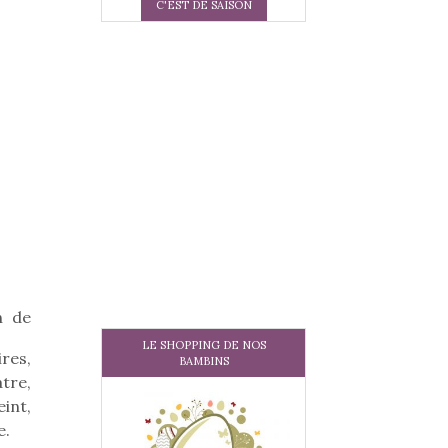
C'EST DE SAISON
n de
LE SHOPPING DE NOS
res,
BAMBINS
tre,
int,
e.