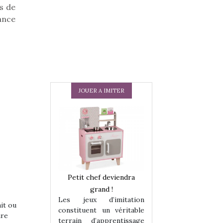
s de
fance
JOUER A IMITER
 en peluche
Petit chef deviendra
Une loutre en pe
enfants, un
grand !
pour les enfants
Les jeux d’imitation
 change des
animal qui chang
ait ou
constituent un véritable
assiques !
grands classiqu
ire
terrain d’apprentissage