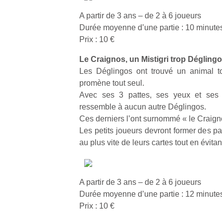
A partir de 3 ans – de 2 à 6 joueurs
Durée moyenne d’une partie : 10 minute
Prix : 10 €
Le Craignos, un Mistigri trop Dégling
Un
Les Déglingos ont trouvé un animal to
promène tout seul.
Avec ses 3 pattes, ses yeux et ses or
p
ressemble à aucun autre Déglingos.
e
Ces derniers l’ont surnommé « le Craigno
u
Les petits joueurs devront former des pa
au plus vite de leurs cartes tout en évitan
A partir de 3 ans – de 2 à 6 joueurs
cl
Durée moyenne d’une partie : 12 minute
Le
Prix : 10 €
pe
qu