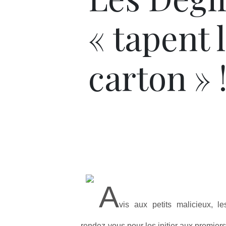
« tapent 
carton » 
A
vis aux petits malicieux, l
rendez-vous pour les initier aux premiers