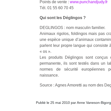
Points de vente :
www.punchandjudy.fr
qu
Tél. 01 55 60 70 45
so
s
Qui sont les Déglingos ?
c
p
DEGLINGOS : nom masculin familier.
en
Animaux rigolos, foldingos mais pas cr
Do
me
une espèce unique d’animaux contaminés 
am
parlent leur propre langue qui consiste 
à 
« os ».
co
Les produits Déglingos sont conçus 
…
permanente, ils sont testés dans un la
normes de sécurité européennes po
naissance.
Source : Agnes Amoretti au nom des De
Publié le 25 mai 2010 par Anne Vaneson-Bigor