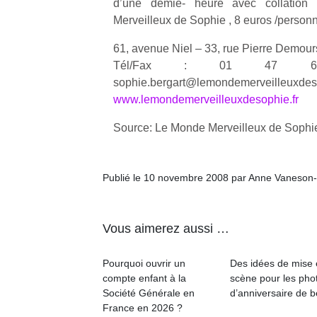
d’une demie- heure avec collation
Merveilleux de Sophie , 8 euros /person
61, avenue Niel – 33, rue Pierre Demour
Tél/Fax : 01 47
sophie.bergart@lemondemerveilleuxdeso
Un
www.lemondemerveilleuxdesophie.fr
Source: Le Monde Merveilleux de Sophi
p
e
Publié le 10 novembre 2008 par Anne Vaneson
u
Vous aimerez aussi …
Pourquoi ouvrir un
Des idées de mise
cl
compte enfant à la
scène pour les pho
Le
Société Générale en
d’anniversaire de 
pe
France en 2026 ?
qu