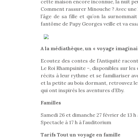
cette maison encore inconnue, la nuit pe
Comment rassurer Minouche ? Avec une his
l’âge de sa fille et qu’on la surnommai
fantôme de Papy Georges veille et va essa
A la médiathèque, un « voyage imaginai
Ecoutez des contes de l’Antiquité racon
Le Roi Rhampsinite –, disponibles sur les 
récits à leur rythme et se familiariser a
et la petite au bois dormant, retrouvez
qui ont inspirés les aventures d’Eby.
Familles
Une 
Samedi 26 et dimanche 27 février de 13 h 
pou
Spectacle à 17 h à l’auditorium
anim
gr
Tarifs Tout un voyage en famille