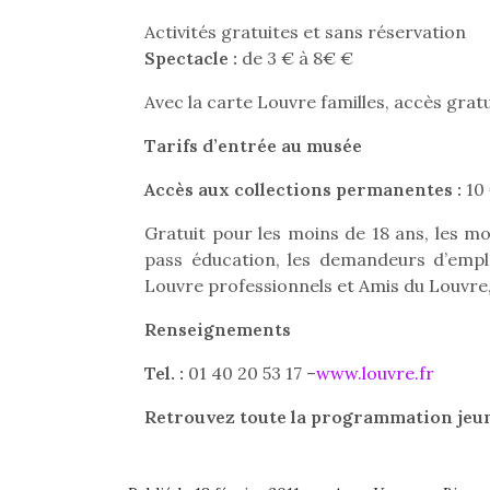
Les p
qu’ell
Activités gratuites et sans réservation
comp
Spectacle :
de 3 € à 8€ €
enfant
ami, 
Avec la carte Louvre familles, accès gratu
confid
Tarifs d’entrée au musée
Accès aux collections permanentes :
10
Gratuit pour les moins de 18 ans, les moi
pass éducation, les demandeurs d’emplo
Louvre professionnels et Amis du Louvre,
Des trampolines pour les
grands et les petits !
Renseignements
Durant les vacances
estivales et avec le
Tel. :
01 40 20 53 17 –
www.louvre.fr
retour des beaux jours,
c’est l’occasion rêvée
Retrouvez toute la programmation jeun
Et si
pour les enfants de…
b
NextGen, une nouvelle
Après 
trottinette mécanique
succe