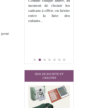
les enfants ?
Comme chaque année, au
Quelle que soit l
moment de choisir les
sous laquel
cadeaux à offrir, on hésite
matérialise le tipi 
entre la liste des
tissu, plastique…)
enfants…
petite tente posé
a pour
JEUX DE SOCIETE ET
CREATIFS