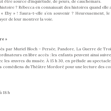
ut être source d’inquiétude, de peurs, de cauchemars.
toire ? Rébecca en connaissait des histoires quand elle a
t « Eby » ! Saura-t-elle s’en souvenir ? Heureusement, le
yer de leur montrer la voie.
re »
tés par Muriel Bloch – Persée, Pandore, La Guerre de Troi
ordinateurs en libre accès : les enfants peuvent ainsi suivr
vec les œuvres du musée. À 15 h 30, en prélude au spectacl
 les comédiens du Théâtre Mordoré pour une lecture des co
loutre en peluche
Petit chef deviendra
Une loutre
à 18 h
r les enfants, un
grand !
pour les 
Les jeux d’imitation
al qui change des
animal qui
constituent un véritable
ands classiques !
grands cl
terrain d’apprentissage