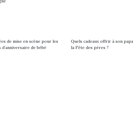
gne
premières grosses
 à des heures
chaleurs et des futures
érentes, des
vacances estivales, le
trictions de
parc, le jardin, la…
ignement pendant
e 15 mois,…
ées de mise en scène pour les
Quels cadeaux offrir à son pap
 d’anniversaire de bébé
la Fête des pères ?