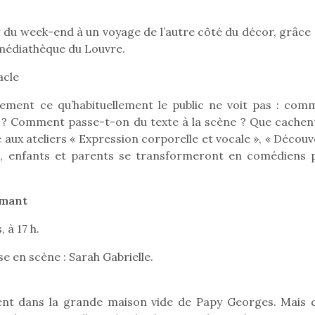
ng du week-end à un voyage de l’autre côté du décor, grâce
la médiathèque du Louvre.
Pâques 2026 : chocolats
Pâques 2026
acle
et idées pour une chasse
et idées po
aux œufs magique en
aux œufs 
brement ce qu’habituellement le public ne voit pas : com
famille
fam
re ? Comment passe-t-on du texte à la scène ? Que cachent
Chocolats à petits prix,
Chocolats à
e aux ateliers « Expression corporelle et vocale », « Décou
jouets malins et idées
jouets mal
», enfants et parents se transformeront en comédiens 
créatives… voici de quoi
créatives… 
organiser une chasse aux
organiser u
œufs magique…
œufs magiq
rmant
 à 17 h.
e en scène : Sarah Gabrielle.
ent dans la grande maison vide de Papy Georges. Mais 