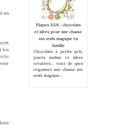
 à un
 : chocolats
Pâques 2026 : chocolats
Pâques 2026 : cho
ur une chasse
et idées pour une chasse
et idées pour une
magique en
aux œufs magique en
aux œufs magiqu
ment
ille
famille
famille
 les
 petits prix,
Chocolats à petits prix,
Chocolats à petit
verte
ins et idées
jouets malins et idées
jouets malins et
pour
voici de quoi
créatives… voici de quoi
créatives… voici 
ne chasse aux
organiser une chasse aux
organiser une cha
ue…
œufs magique…
œufs magique…
dans