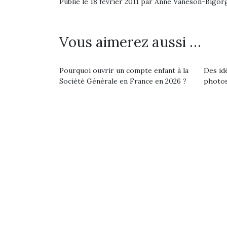
Publié le 18 février 2011 par Anne Vaneson-Bigor
Beeper
feux
Les enfants débordent
diff
souvent d’énergie. Varier
res
Vous aimerez aussi …
les occupations n’est pas
d’élo
toujours simple.
presqu
Conjuguer
Pourquoi ouvrir un compte enfant à la
Des id
divertissement, activité
Société Générale en France en 2026 ?
photos
physique ou
apprentissage…