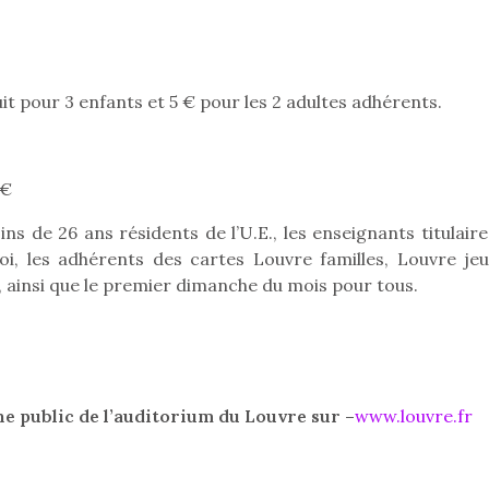
eluches quelles
Les peluc
qui permet aux enfants
es soient, sont des
qu’elles soi
d’explorer, comprendre
agnons pour les
compagnon
et s’approprier ce qu’ils…
s. Doudou, meilleur
enfants. Dou
objet à câliner,
ami, objet
it pour 3 enfants et 5 € pour les 2 adultes adhérents.
ent,…
confident,…
 €
ns de 26 ans résidents de l’U.E., les enseignants titulair
i, les adhérents des cartes Louvre familles, Louvre jeu
 ainsi que le premier dimanche du mois pour tous.
Le boom de l
pour enfant
qu’un
L’attrait p
est univer
e public de l’auditorium du Louvre sur –
www.louvre.fr
 l’aventure était au
les plus pe
T’AS TON NERF ?
commencer à
out du jardin ?
A l’heure du
La trottinet
trois confinements
déconfinement, des
ssifs, des couvre-