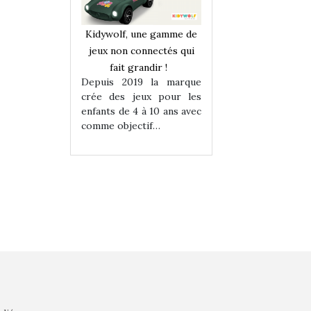
une gamme de
Kidywolf, une gamme de
Kidywolf, une ga
onnectés qui
jeux non connectés qui
jeux non connecté
randir !
fait grandir !
fait grandir 
9 la marque
Depuis 2019 la marque
Depuis 2019 la 
eux pour les
crée des jeux pour les
crée des jeux po
 à 10 ans avec
enfants de 4 à 10 ans avec
enfants de 4 à 10 a
tif…
comme objectif…
comme objectif…