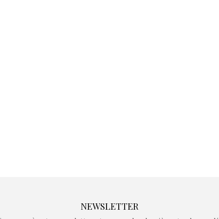
Kidywolf, une gamme de
Kidywolf, 
jeux non connectés qui
jeux non c
fait grandir !
fait g
Depuis 2019 la marque
Depuis 201
crée des jeux pour les
crée des j
enfants de 4 à 10 ans avec
enfants de 4
comme objectif…
comme objec
NEWSLETTER