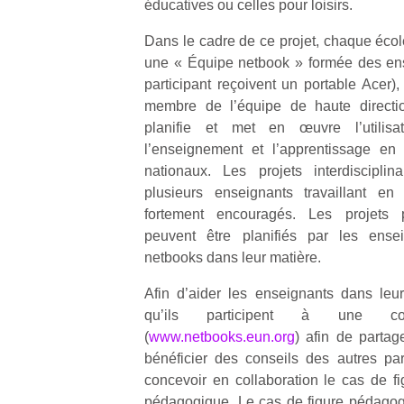
éducatives ou celles pour loisirs.
p
e
Dans le cadre de ce projet, chaque école
u
une « Équipe netbook » formée des ens
participant reçoivent un portable Acer)
membre de l’équipe de haute directi
planifie et met en œuvre l’utilis
l’enseignement et l’apprentissage en
cl
nationaux. Les projets interdiscipli
Le
plusieurs enseignants travaillant en 
pe
fortement encouragés. Les projets
qu
qu
peuvent être planifiés par les enseig
so
netbooks dans leur matière.
s
c
Afin d’aider les enseignants dans leur 
p
qu’ils participent à une c
en
(
www.netbooks.eun.org
) afin de partag
Do
bénéficier des conseils des autres pa
me
concevoir en collaboration le cas de fi
am
pédagogique. Le cas de figure pédagogi