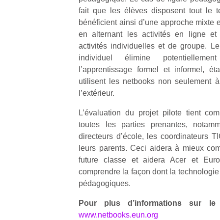
à 
fait que les élèves disposent tout le 
co
…
bénéficient ainsi d’une approche mixte 
en alternant les activités en ligne et
activités individuelles et de groupe. L
individuel élimine potentiellemen
l’apprentissage formel et informel, é
utilisent les netbooks non seulement 
l’extérieur.
L’évaluation du projet pilote tient c
toutes les parties prenantes, notamm
l’
directeurs d’école, les coordinateurs TI
NextGen,
leurs parents. Ceci aidera à mieux co
Des
une
future classe et aidera Acer et Eu
trampolines
nouvelle
comprendre la façon dont la technologie
pour les
Ap
trottinette
pédagogiques.
co
grands et
mécanique
su
les petits !
Pour plus d’informations sur le p
Beeper
de
Durant les
www.netbooks.eun.org
Les
co
vacances