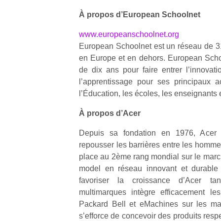
enfants
fe
estivales
À propos d’European Schoolnet
débordent
he
et avec le
souvent
di
retour des
www.europeanschoolnet.org
d’énergie.
de
beaux
European Schoolnet est un réseau de 31
Varier les
re
jours, c’est
en Europe et en dehors. European School
occupations
de
l’occasion
n’est pas
d’
de dix ans pour faire entrer l’innovat
rêvée
toujours
pe
l’apprentissage pour ses principaux a
pour les
simple.
pr
enfants
l’Éducation, les écoles, les enseignants 
Conjuguer
15
de…
divertissement,
À propos d’Acer
activité
physique
Depuis sa fondation en 1976, Acer a
ou
repousser les barrières entre les hommes
apprentissage…
place au 2ème rang mondial sur le mar
model en réseau innovant et durable 
favoriser la croissance d’Acer t
multimarques intègre efficacement le
Packard Bell et eMachines sur les mar
s’efforce de concevoir des produits res