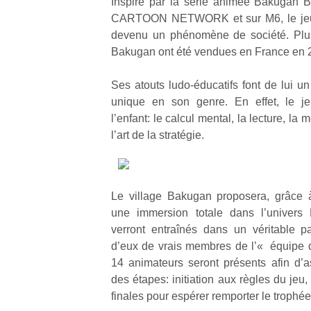
Inspiré par la série animée Bakugan Ba
CARTOON NETWORK et sur M6, le jeu de
devenu un phénomène de société. Plus 
Bakugan ont été vendues en France en
Ses atouts ludo-éducatifs font de lui un
Un
unique en son genre. En effet, le j
l’enfant: le calcul mental, la lecture, la 
l’art de la stratégie.
p
e
u
Le village Bakugan proposera, grâce 
une immersion totale dans l’univers
verront entraînés dans un véritable par
d’eux de vrais membres de l’« équipe 
cl
14 animateurs seront présents afin d’
Le
des étapes: initiation aux règles du jeu
pe
finales pour espérer remporter le troph
qu