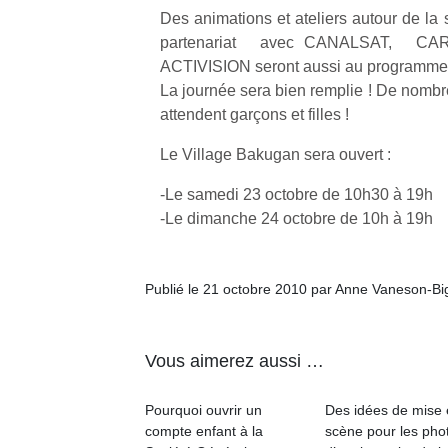
qu
Des animations et ateliers autour de la 
so
partenariat avec CANALSAT, 
s
ACTIVISION seront aussi au program
c
La journée sera bien remplie ! De nombr
p
attendent garçons et filles !
en
Do
Le Village Bakugan sera ouvert :
me
am
-Le samedi 23 octobre de 10h30 à 19h
à 
-Le dimanche 24 octobre de 10h à 19h
co
…
Publié le 21 octobre 2010 par Anne Vaneson-B
Vous aimerez aussi …
Pourquoi ouvrir un
Des idées de mise
compte enfant à la
scène pour les pho