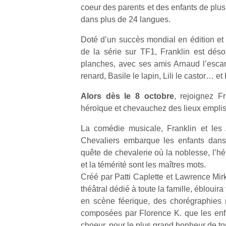
coeur des parents et des enfants de plus
dans plus de 24 langues.
Doté d’un succès mondial en édition et 
de la série sur TF1, Franklin est déso
planches, avec ses amis Arnaud l’escargo
Un
renard, Basile le lapin, Lili le castor… et 
Alors dès le 8 octobre
, rejoignez F
p
héroïque et chevauchez des lieux emplis
e
u
La comédie musicale, Franklin et les
Chevaliers embarque les enfants dans 
quête de chevalerie où la noblesse, l’hé
et la témérité sont les maîtres mots.
Créé par Patti Caplette et Lawrence Mirk
cl
théâtral dédié à toute la famille, éblouir
Le
en scène féerique, des chorégraphies
pe
composées par Florence K. que les enf
qu
choeur, pour le plus grand bonheur de to