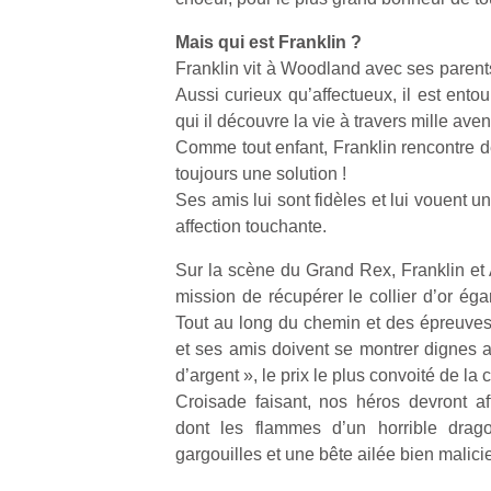
qu
so
Mais qui est Franklin ?
s
Franklin vit à Woodland avec ses parents
c
Aussi curieux qu’affectueux, il est ent
p
qui il découvre la vie à travers mille aven
en
Comme tout enfant, Franklin rencontre de
Do
me
toujours une solution !
am
Ses amis lui sont fidèles et lui vouent 
à 
affection touchante.
co
…
Sur la scène du Grand Rex, Franklin et 
mission de récupérer le collier d’or éga
Tout au long du chemin et des épreuves 
et ses amis doivent se montrer dignes a
d’argent », le prix le plus convoité de la 
Croisade faisant, nos héros devront aff
dont les flammes d’un horrible dra
gargouilles et une bête ailée bien malici