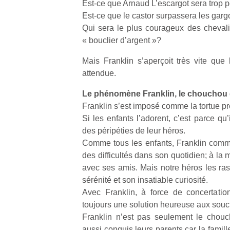
Est-ce que Arnaud L’escargot sera trop pe
Est-ce que le castor surpassera les garg
NextGen,
Qui sera le plus courageux des chevali
l’
Des
une
« bouclier d’argent »?
trampolines
nouvelle
pour les
Mais Franklin s’aperçoit très vite que 
trottinette
grands et
attendue.
mécanique
Ap
les petits !
Beeper
co
Durant les
Le phénomène Franklin, le chouchou 
Les
su
vacances
Franklin s’est imposé comme la tortue pré
enfants
de
estivales
Si les enfants l’adorent, c’est parce qu
débordent
co
et avec le
souvent
des péripéties de leur héros.
fe
retour des
d’énergie.
he
Comme tous les enfants, Franklin comme
beaux
Varier les
di
jours, c’est
des difficultés dans son quotidien; à la 
occupations
de
l’occasion
avec ses amis. Mais notre héros les ra
n’est pas
re
rêvée
sérénité et son insatiable curiosité.
toujours
de
pour les
Avec Franklin, à force de concertation 
simple.
d’
enfants
toujours une solution heureuse aux souci
Conjuguer
pe
de…
divertissement,
Franklin n’est pas seulement le chou
pr
activité
15
aussi conquis leurs parents car la famill