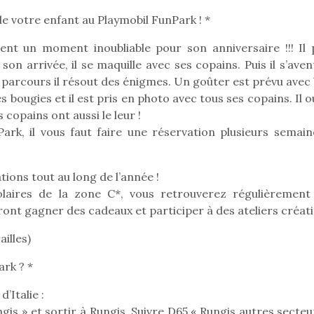
e votre enfant au Playmobil FunPark ! *
nt un moment inoubliable pour son anniversaire !!! Il 
son arrivée, il se maquille avec ses copains. Puis il s’ave
le parcours il résout des énigmes. Un goûter est prévu avec
es bougies et il est pris en photo avec tous ses copains. Il 
opains ont aussi le leur !
ark, il vous faut faire une réservation plusieurs semain
ions tout au long de l’année !
olaires de la zone C*, vous retrouverez régulièrement
ont gagner des cadeaux et participer à des ateliers créati
ailles)
loutre en peluche
Petit chef deviendra
Une loutre
rk ? *
r les enfants, un
grand !
pour les 
Les jeux d’imitation
al qui change des
animal qui
’Italie :
constituent un véritable
ands classiques !
grands cl
terrain d’apprentissage
is » et sortir à Rungis. Suivre D65 « Rungis autres secteu