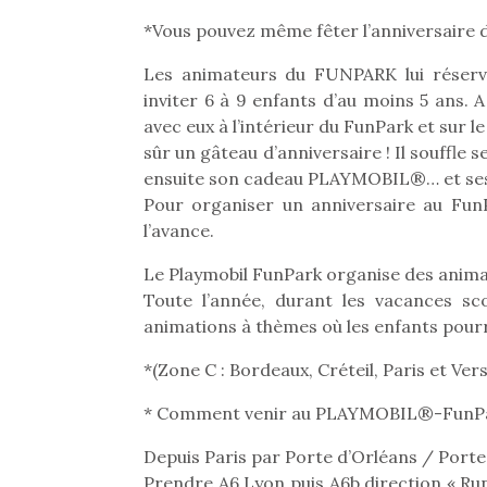
*Vous pouvez même fêter l’anniversaire d
Les animateurs du FUNPARK lui réserve
inviter 6 à 9 enfants d’au moins 5 ans. A 
avec eux à l’intérieur du FunPark et sur 
sûr un gâteau d’anniversaire ! Il souffle s
ensuite son cadeau PLAYMOBIL®… et ses c
Pour organiser un anniversaire au FunP
l’avance.
Le Playmobil FunPark organise des animat
Toute l’année, durant les vacances sc
animations à thèmes où les enfants pourr
*(Zone C : Bordeaux, Créteil, Paris et Vers
Une 
* Comment venir au PLAYMOBIL®-FunPa
pou
anim
Depuis Paris par Porte d’Orléans / Porte d
gr
Prendre A6 Lyon puis A6b direction « Rung