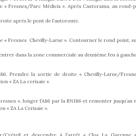
eluches quelles
Les peluc
qui permet aux enfants
vre « Fresnes/Parc Médicis ». Après Castorama, au rond-p
es soient, sont des
qu’elles soi
d’explorer, comprendre
agnons pour les
compagnon
et s’approprier ce qu’ils…
s. Doudou, meilleur
enfants. Dou
oite après le pont de l’autoroute.
objet à câliner,
ami, objet
ent,…
confident,…
ie « Fresnes Chevilly-Larue ». Contourner le rond point, s
s entrer dans la zone commerciale au deuxième feu à gauche
A86. Prendre la sortie de droite « Chevilly-Larue/Fresne
ion « ZA La cerisaie ».
 l’aventure était au
T’AS TON NERF ?
A l’heure du
out du jardin ?
déconfinement, des
trois confinements
resnes », longer l’A86 par la RN186 et remonter jusqu’au 
premières grosses
ssifs, des couvre-
chaleurs et des futures
on « ZA La Cerisaie ».
 à des heures
vacances estivales, le
érentes, des
parc, le jardin, la…
trictions de
Le boom de l
ignement pendant
pour enfant
e 15 mois,…
/Créteil et descendre à l’arrêt « Clos La Garenne 