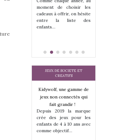
 jeu !
Comme chaque année, au
our la glisse
moment de choisir les
sel, et même
cadeaux à offrir, on hésite
tits peuvent
entre la liste des
 s’y initier.
enfants…
te…
ture
JEUX DE SOCIETE ET
CREATIFS
une gamme de
Kidywolf, une gamme de
Kidywolf, une ga
onnectés qui
jeux non connectés qui
jeux non connecté
randir !
fait grandir !
fait grandir 
9 la marque
Depuis 2019 la marque
Depuis 2019 la 
eux pour les
crée des jeux pour les
crée des jeux po
 à 10 ans avec
enfants de 4 à 10 ans avec
enfants de 4 à 10 a
tif…
comme objectif…
comme objectif…