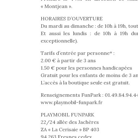
physique ou
« Montjean ».
apprentissage…
HORAIRES D’OUVERTURE
Du mardi au dimanche : de 10h à 19h, tout
Et aussi les lundis : de 10h à 19h d
exceptionnelle).
Tarifs d’entrée par personne* :
2.00 € à partir de 3 ans
1.50 € pour les personnes handicapées
Gratuit pour les enfants de moins de 3 an
L’accès à la boutique seule est gratuit.
Renseignements FunPark : 01.49.84.94.4
www.playmobil-funpark.fr
PLAYMOBIL FUNPARK
22/24 allée des Jachères
ZA « La Cerisaie » BP 403
94 263 Fresnes cedex