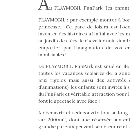
A
u PLAYMOBIL FunPark, les enfants
PLAYMOBIL : par exemple monter à bord
princesse… Ce parc de loisirs est l’oc
inventer des histoires à l’infini avec les
au jardin des fées, le chevalier noir vie
emporter par l’imagination de vos e
inoubliables !
Le PLAYMOBIL FunPark est situé en Ile 
toutes les vacances scolaires de la zon
jeux rigolos mais aussi des activité
d’animations), les enfants sont invités à
du FunPark et véritable attraction pour 
font le spectacle avec Rico !
A découvrir et redécouvrir tout au lon
sur 2000m2, dont une réservée aux enf
grands-parents peuvent se détendre et