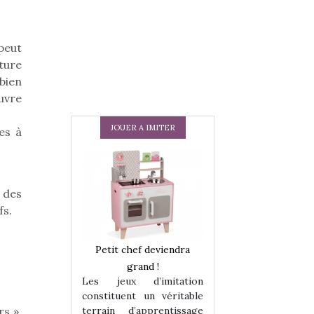
peut
nture
 bien
ouvre
JOUER A IMITER
es à
 des
fs.
 en peluche
Petit chef deviendra
Une loutre en pe
enfants, un
grand !
pour les enfants
Les jeux d’imitation
 change des
animal qui chang
constituent un véritable
assiques !
grands classiqu
terrain d’apprentissage
rs »,