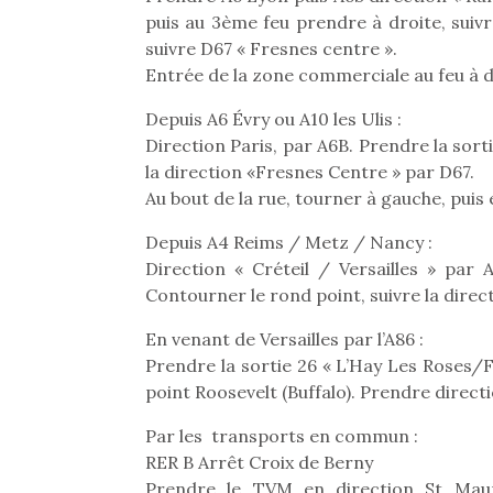
Les p
puis au 3ème feu prendre à droite, sui
qu’ell
comp
suivre D67 « Fresnes centre ».
enfant
Entrée de la zone commerciale au feu à dr
ami, 
confid
Depuis A6 Évry ou A10 les Ulis :
Direction Paris, par A6B. Prendre la sort
la direction «Fresnes Centre » par D67.
Au bout de la rue, tourner à gauche, pui
Depuis A4 Reims / Metz / Nancy :
Direction « Créteil / Versailles » par 
Contourner le rond point, suivre la direct
NextGen, une nouvelle
Des trampolines pour les
Et si
trottinette mécanique
grands et les petits !
b
En venant de Versailles par l’A86 :
Durant les vacances
Après 
Beeper
Prendre la sortie 26 « L’Hay Les Roses/F
estivales et avec le
succe
Les enfants débordent
point Roosevelt (Buffalo). Prendre directi
retour des beaux jours,
feux
souvent d’énergie. Varier
c’est l’occasion rêvée
diff
les occupations n’est pas
Par les transports en commun :
pour les enfants de…
res
toujours simple.
RER B Arrêt Croix de Berny
d’élo
Conjuguer
presqu
Prendre le TVM en direction St Maur
divertissement, activité