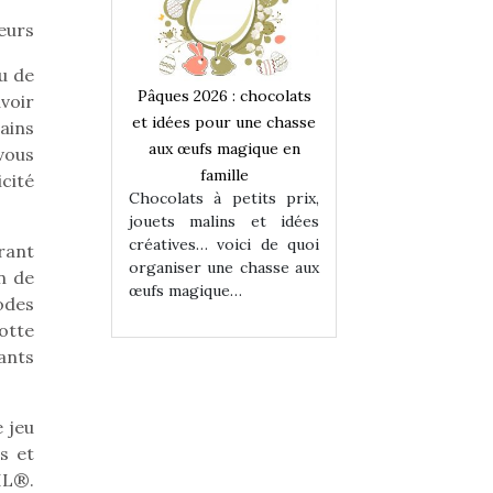
eurs
u de
 : chocolats
Pâques 2026 : chocolats
Pâques 2026 : cho
voir
ur une chasse
et idées pour une chasse
et idées pour une
mains
magique en
aux œufs magique en
aux œufs magiqu
-vous
ille
famille
famille
cité
 petits prix,
Chocolats à petits prix,
Chocolats à petit
ins et idées
jouets malins et idées
jouets malins et
voici de quoi
créatives… voici de quoi
créatives… voici 
rant
ne chasse aux
organiser une chasse aux
organiser une cha
n de
ue…
œufs magique…
œufs magique…
odes
cotte
fants
 jeu
s et
IL®.