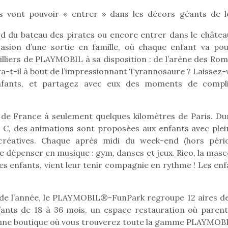
 vont pouvoir « entrer » dans les décors géants de l
 du bateau des pirates ou encore entrer dans le châtea
Pâques 2026 : chocolats
Pâques 2026
casion d’une sortie en famille, où chaque enfant va pou
et idées pour une chasse
et idées po
 milliers de PLAYMOBIL à sa disposition : de l’arène des Ro
aux œufs magique en
aux œufs 
ndra-t-il à bout de l’impressionnant Tyrannosaure ? Laissez
famille
fam
nfants, et partagez avec eux des moments de compli
Chocolats à petits prix,
Chocolats à
jouets malins et idées
jouets mal
créatives… voici de quoi
créatives… 
de France à seulement quelques kilomètres de Paris. Du
organiser une chasse aux
organiser u
e C, des animations sont proposées aux enfants avec plei
œufs magique…
œufs magiq
s créatives. Chaque après midi du week-end (hors péri
 se dépenser en musique : gym, danses et jeux. Rico, la mas
les enfants, vient leur tenir compagnie en rythme ! Les en
g de l’année, le PLAYMOBIL®-FunPark regroupe 12 aires de
ants de 18 à 36 mois, un espace restauration où parent
 une boutique où vous trouverez toute la gamme PLAYMOB