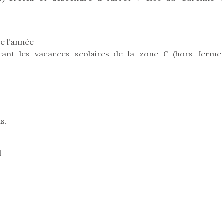
qu’un
L’attrait p
est univer
les plus pe
e l’année
commencer à
La trottinet
urant les vacances scolaires de la zone C (hors ferme
s.
Kidywolf, une gamme de
Kidywolf, 
4
jeux non connectés qui
jeux non c
fait grandir !
fait g
Depuis 2019 la marque
Depuis 201
crée des jeux pour les
crée des j
enfants de 4 à 10 ans avec
enfants de 4
comme objectif…
comme objec