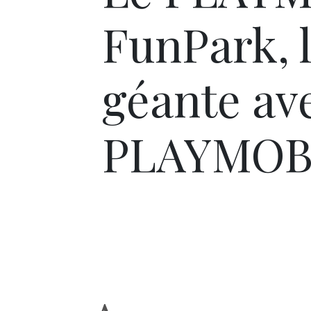
FunPark, l
géante ave
PLAYMOBI