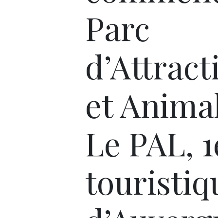
Parc
d’Attract
et Anima
Le PAL, 1
touristiq