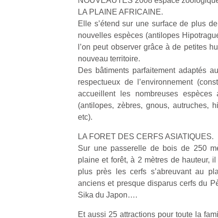
NOUVEAUTES 2008 espace zoologique
p
LA PLAINE AFRICAINE.
e
Elle s’étend sur une surface de plus de
u
nouvelles espèces (antilopes Hipotrag
l’on peut observer grâce à de petites h
nouveau territoire.
Des bâtiments parfaitement adaptés a
respectueux de l’environnement (const
cl
accueillent les nombreuses espèces a
Le
(antilopes, zèbres, gnous, autruches,
pe
qu
etc).
qu
LA FORET DES CERFS ASIATIQUES.
so
s
Sur une passerelle de bois de 250 mè
c
plaine et forêt, à 2 mètres de hauteur, i
p
plus près les cerfs s’abreuvant au pl
en
anciens et presque disparus cerfs du Pèr
Do
Sika du Japon….
me
am
Et aussi 25 attractions pour toute la fa