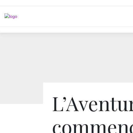
L’Aventu
commenc