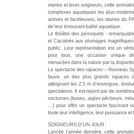
beaux
fe
otaries et leurs soigneurs, cette animat
d’énergie.
jours, c’est
he
Varier les
complexes aquatiques les plus moderne
l’occasion
di
occupations
actives et facétieuses, les otaries du 
rêvée
de
n’est pas
de leur émouvant ballet aquatique.
pour les
re
toujours
Le théâtre des perroquets : remarquable
enfants
de
simple.
et Cacatoès aux plumages magnifiques 
de…
d’
Conjuguer
public. Leur représentation est un véri
pe
divertissement,
pr
pour tous, une occasion unique de
activité
15
physique
menacées dans la nature par la disparitio
ou
Le spectacle des rapaces – Nouveau Sp
apprentissage…
fauve, un des plus grands rapaces 
atteignant les 2,5 m d’envergure, évolu
spectateurs. Il est rejoint par de nombre
nocturnes (buses, aigles pêcheurs, mila
…) pour offrir un spectacle fascinant
toute leur intelligence, leur puissance et l
SOIGNEURS D’UN JOUR :
Lancée l’année dernière, cette animatio