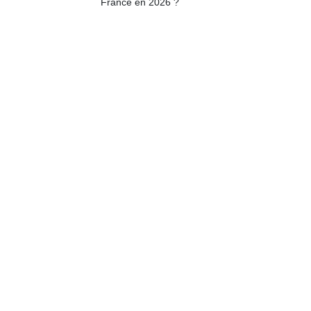
France en 2026 ?
apprentissage…