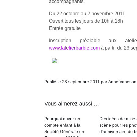
accompagnants.
du
Des
bout du
une
dé
trampolines
jardin ?
Du 22 octobre au 2 novembre 2011
nouvelle
de
pour les
Après trois
Ouvert tous les jours de 10h à 18h
pr
trottinette
confinements
grands et
gr
Entrée gratuite
mécanique
successifs,
les petits !
ch
Beeper
des
Durant les
e
Inscription préalable aux atel
Les
couvre-
vacances
fu
www.latelierbarbie.com
à partir du 23 s
enfants
feux à des
estivales
va
débordent
heures
et avec le
es
souvent
différentes,
retour des
le
d’énergie.
des
beaux
ja
Varier les
restrictions
jours, c’est
occupations
de
Publié le 23 septembre 2011 par Anne Vaneson
l’occasion
n’est pas
d’éloignement
rêvée
toujours
pendant
pour les
simple.
presque
enfants
Vous aimerez aussi …
Conjuguer
15 mois,…
de…
divertissement,
Pourquoi ouvrir un
Des idées de mise
activité
compte enfant à la
scène pour les pho
physique
Société Générale en
d’anniversaire de 
ou