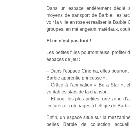
Dans un espace entièrement dédié a
moyens de transport de Barbie, les arc
voir la ville en rose et réaliser la Barbie 
groupes, en mélangeant matériaux, coule
Et ce n’est pas tout !
Les petites filles pourront aussi profiter 
espaces de jeu :
– Dans l’espace Cinéma, elles pourront 
Barbie apprentie princesse ».
– Grâce à l’animation « Be a Star », el
véritables stars de la chanson.
– Et pour les plus petites, une zone d’a
lectures et coloriages à l’effigie de Barbi
Et si
T
Enfin, un espace situé sur la mezzanine
l’aventure
belles Barbie de collection accuei
A 
était au
NextGen,