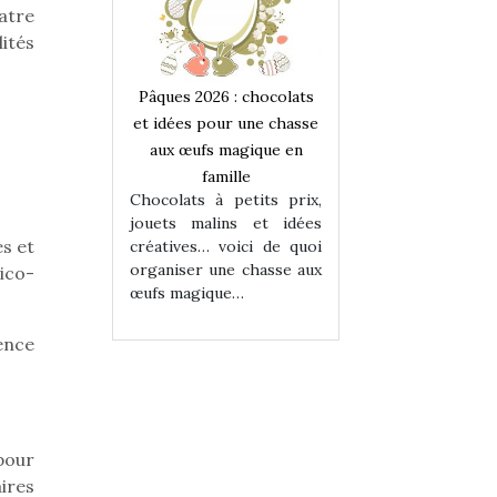
atre
ités
 : chocolats
Pâques 2026 : chocolats
Pâques 2026 : cho
ur une chasse
et idées pour une chasse
et idées pour une
magique en
aux œufs magique en
aux œufs magiqu
ille
famille
famille
 petits prix,
Chocolats à petits prix,
Chocolats à petit
ins et idées
jouets malins et idées
jouets malins et
es et
voici de quoi
créatives… voici de quoi
créatives… voici 
ne chasse aux
organiser une chasse aux
organiser une cha
ico-
ue…
œufs magique…
œufs magique…
cence
pour
ires