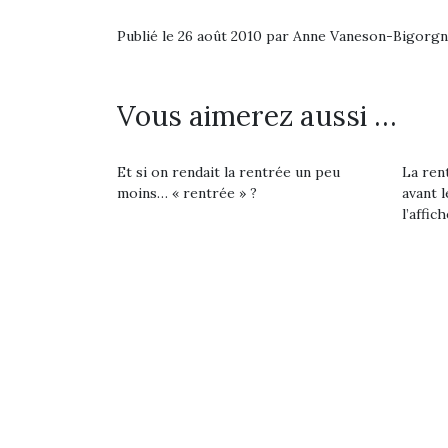
Beeper
grands et les petits !
feux
Publié le 26 août 2010 par Anne Vaneson-Bigorg
Les enfants débordent
Durant les vacances
diff
souvent d’énergie. Varier
estivales et avec le
res
les occupations n’est pas
retour des beaux jours,
d’élo
toujours simple.
c’est l’occasion rêvée
presqu
Vous aimerez aussi …
Conjuguer
pour les enfants de…
divertissement, activité
physique ou
Et si on rendait la rentrée un peu
La rent
apprentissage…
moins… « rentrée » ?
avant l
l’affich