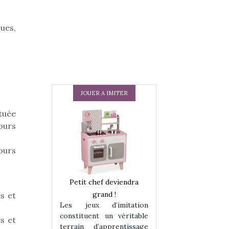
ques,
JOUER A IMITER
tuée
ours
ours
 en peluche
Petit chef deviendra
Une loutre en pe
enfants, un
grand !
pour les enfants
s et
Les jeux d’imitation
 change des
animal qui chang
constituent un véritable
assiques !
grands classiqu
s et
terrain d’apprentissage