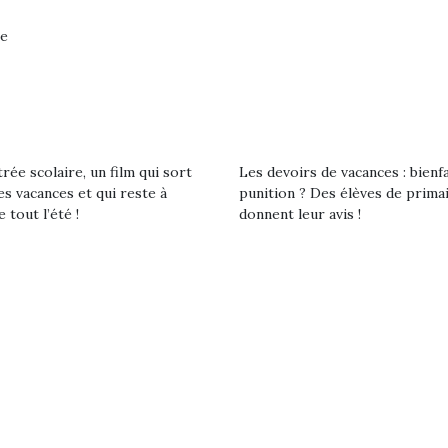
qu’un
premières grosses
 à des heures
L’attrait p
ne
chaleurs et des futures
érentes, des
est univer
vacances estivales, le
trictions de
les plus pe
parc, le jardin, la…
ignement pendant
commencer à
e 15 mois,…
La trottinet
rée scolaire, un film qui sort
Les devoirs de vacances : bienf
es vacances et qui reste à
punition ? Des élèves de prima
e tout l’été !
donnent leur avis !