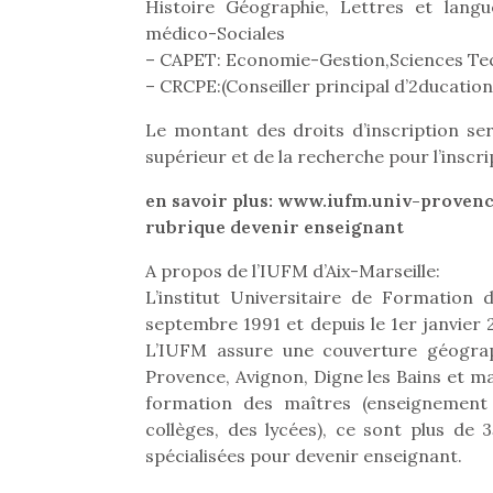
Les p
Histoire Géographie, Lettres et lang
qu’ell
médico-Sociales
comp
– CAPET: Economie-Gestion,Sciences Tec
enfant
– CRCPE:(Conseiller principal d’2ducation
ami, 
confid
Le montant des droits d’inscription se
supérieur et de la recherche pour l’insc
en savoir plus: www.iufm.univ-provenc
rubrique devenir enseignant
A propos de l’IUFM d’Aix-Marseille:
L’institut Universitaire de Formation 
septembre 1991 et depuis le 1er janvier
L’IUFM assure une couverture géograph
Provence, Avignon, Digne les Bains et mar
formation des maîtres (enseignement 
Et si
collèges, des lycées), ce sont plus de
b
spécialisées pour devenir enseignant.
NextGen, une nouvelle
Après 
trottinette mécanique
Des trampolines pour les
succe