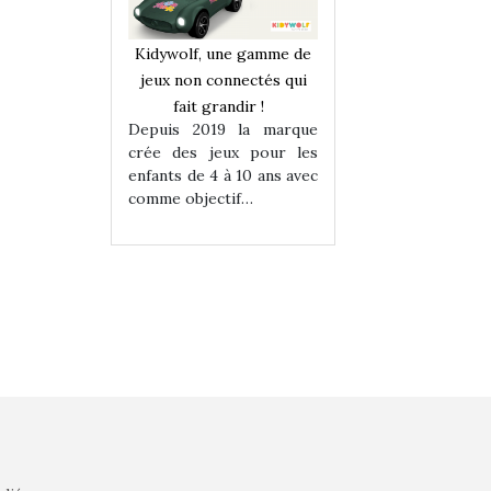
une gamme de
Kidywolf, une gamme de
Kidywolf, une ga
onnectés qui
jeux non connectés qui
jeux non connecté
randir !
fait grandir !
fait grandir 
9 la marque
Depuis 2019 la marque
Depuis 2019 la 
eux pour les
crée des jeux pour les
crée des jeux po
 à 10 ans avec
enfants de 4 à 10 ans avec
enfants de 4 à 10 a
tif…
comme objectif…
comme objectif…