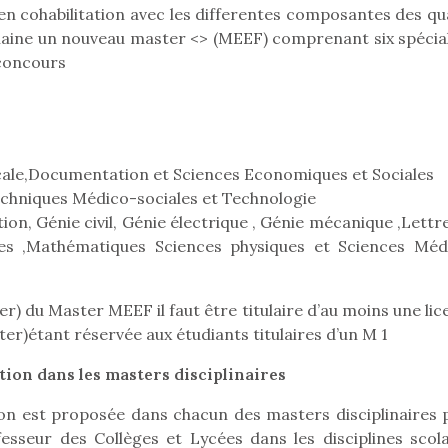
n cohabilitation avec les differentes composantes des qu
haine un nouveau master <> (MEEF) comprenant six spécial
 concours
Pâques 2026 : chocolats
Pâques 2026
et idées pour une chasse
et idées po
aux œufs magique en
aux œufs 
famille
fam
icale,Documentation et Sciences Economiques et Sociales
Chocolats à petits prix,
Chocolats à
chniques Médico-sociales et Technologie
jouets malins et idées
jouets mal
on, Génie civil, Génie électrique , Génie mécanique ,Lettr
créatives… voici de quoi
créatives… 
organiser une chasse aux
organiser u
ues ,Mathématiques Sciences physiques et Sciences Méd
œufs magique…
œufs magiq
er) du Master MEEF il faut être titulaire d’au moins une li
ter)étant réservée aux étudiants titulaires d’un M 1
ion dans les masters disciplinaires
on est proposée dans chacun des masters disciplinaires 
esseur des Collèges et Lycées dans les disciplines scola