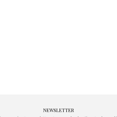
Kidywolf, une gamme de
Kidywolf, 
jeux non connectés qui
jeux non c
fait grandir !
fait g
Depuis 2019 la marque
Depuis 201
crée des jeux pour les
crée des j
enfants de 4 à 10 ans avec
enfants de 4
comme objectif…
comme objec
NEWSLETTER