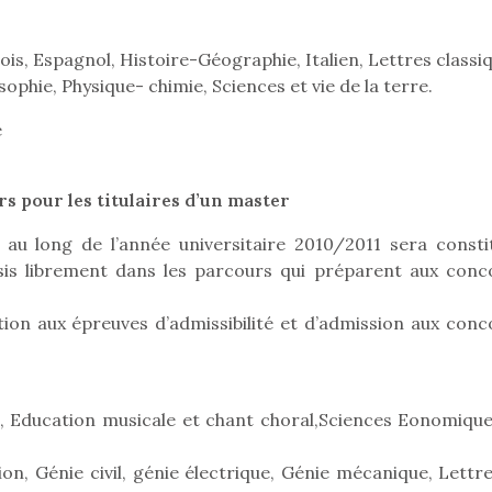
ois, Espagnol, Histoire-Géographie, Italien, Lettres classi
phie, Physique- chimie, Sciences et vie de la terre.
e
s pour les titulaires d’un master
 au long de l’année universitaire 2010/2011 sera consti
is librement dans les parcours qui préparent aux conc
on aux épreuves d’admissibilité et d’admission aux conc
loutre en peluche
Petit chef deviendra
Une loutre
r les enfants, un
grand !
pour les 
, Education musicale et chant choral,Sciences Eonomique
Les jeux d’imitation
al qui change des
animal qui
constituent un véritable
ands classiques !
grands cl
n, Génie civil, génie électrique, Génie mécanique, Lettre
terrain d’apprentissage