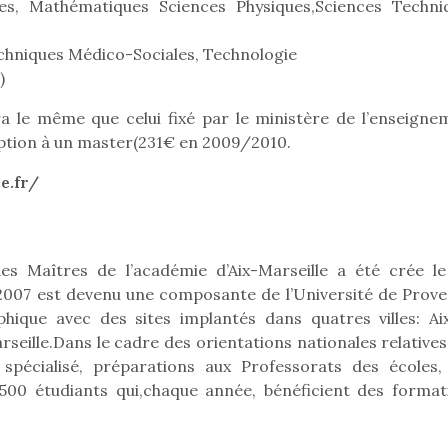
eluches quelles
Les peluc
ues, Mathématiques Sciences Physiques,Sciences Techni
qui permet aux enfants
es soient, sont des
qu’elles soi
d’explorer, comprendre
agnons pour les
compagnon
hniques Médico-Sociales, Technologie
et s’approprier ce qu’ils…
s. Doudou, meilleur
enfants. Dou
)
objet à câliner,
ami, objet
ent,…
confident,…
ra le même que celui fixé par le ministère de l’enseigne
ription à un master(231€ en 2009/2010.
e.fr/
des Maîtres de l’académie d’Aix-Marseille a été crée le
 2007 est devenu une composante de l’Université de Prove
ique avec des sites implantés dans quatres villes: Ai
seille.Dans le cadre des orientations nationales relatives
spécialisé, préparations aux Professorats des écoles,
 l’aventure était au
 3500 étudiants qui,chaque année, bénéficient des format
T’AS TON NERF ?
Le boom de l
out du jardin ?
A l’heure du
pour enfant
trois confinements
déconfinement, des
ssifs, des couvre-