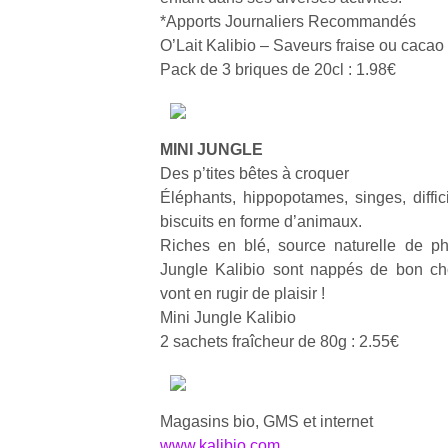
*Apports Journaliers Recommandés
O’Lait Kalibio – Saveurs fraise ou cacao
Pack de 3 briques de 20cl : 1.98€
Un
MINI JUNGLE
Des p’tites bêtes à croquer
Éléphants, hippopotames, singes, diffici
p
biscuits en forme d’animaux.
e
Riches en blé, source naturelle de ph
u
Jungle Kalibio sont nappés de bon cho
vont en rugir de plaisir !
Mini Jungle Kalibio
2 sachets fraîcheur de 80g : 2.55€
cl
Le
pe
Magasins bio, GMS et internet
qu
www.kalibio.com