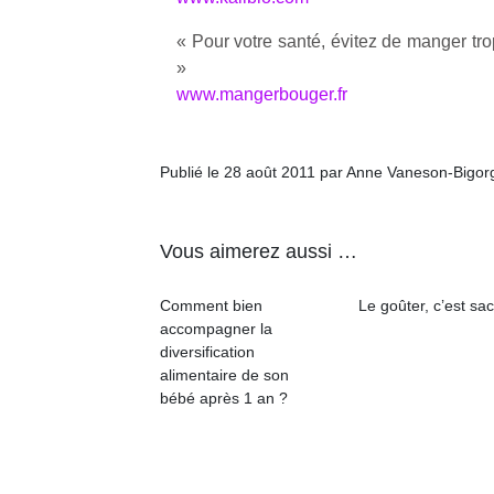
qu
so
« Pour votre santé, évitez de manger trop
s
»
c
www.mangerbouger.fr
p
en
Do
Publié le 28 août 2011 par Anne Vaneson-Bigor
me
am
à 
co
Vous aimerez aussi …
…
Comment bien
Le goûter, c’est sac
accompagner la
diversification
alimentaire de son
bébé après 1 an ?