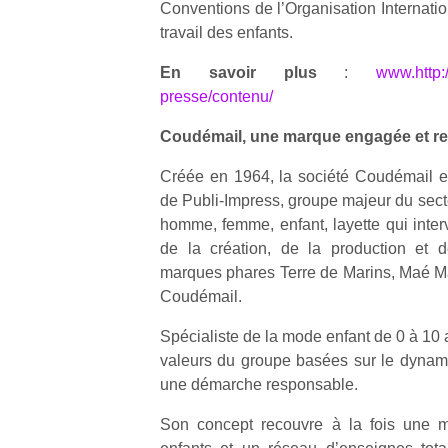
Conventions de l’Organisation Internatio
qu
so
travail des enfants.
s
En savoir plus
:
www.http:
c
p
presse/contenu/
en
Coudémail, une marque engagée et r
Do
me
Créée en 1964, la société Coudémail est
am
à 
de Publi-Impress, groupe majeur du secte
co
homme, femme, enfant, layette qui interv
…
de la création, de la production et d
marques phares Terre de Marins, Maé Mah
Coudémail.
Spécialiste de la mode enfant de 0 à 10
valeurs du groupe basées sur le dynamis
une démarche responsable.
Son concept recouvre à la fois une 