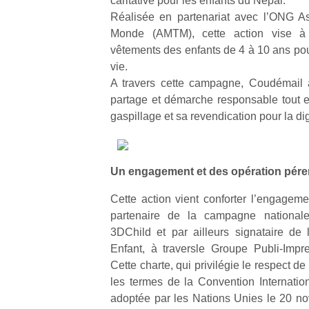
caritative pour les enfants du Népal.
Réalisée en partenariat avec l’ONG As
Monde (AMTM), cette action vise à c
vêtements des enfants de 4 à 10 ans po
vie.
A travers cette campagne, Coudémail a
Un
partage et démarche responsable tout 
gaspillage et sa revendication pour la d
p
e
Un engagement et des opération pér
u
Cette action vient conforter l’engageme
partenaire de la campagne national
3DChild et par ailleurs signataire de
Enfant, à traversle Groupe Publi-Impr
cl
Cette charte, qui privilégie le respect de 
Le
les termes de la Convention Internation
pe
adoptée par les Nations Unies le 20 n
qu