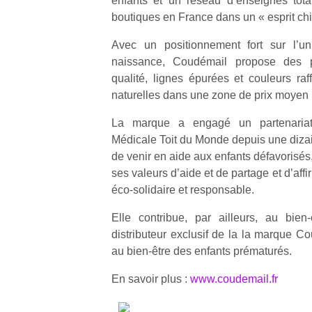
enfants et un réseau d’enseignes tota
l’
boutiques en France dans un « esprit chi
NextGen,
Des
Avec un positionnement fort sur l’
une
trampolines
naissance, Coudémail propose des pro
nouvelle
pour les
Ap
qualité, lignes épurées et couleurs raf
trottinette
co
grands et
naturelles dans une zone de prix moyen
mécanique
su
les petits !
Beeper
de
Durant les
La marque a engagé un partenariat
Les
co
vacances
Médicale Toit du Monde depuis une dizai
enfants
fe
estivales
de venir en aide aux enfants défavorisés
débordent
he
et avec le
ses valeurs d’aide et de partage et d’aff
souvent
di
retour des
éco-solidaire et responsable.
d’énergie.
de
beaux
Varier les
re
jours, c’est
Elle contribue, par ailleurs, au bien
occupations
de
l’occasion
distributeur exclusif de la la marque 
n’est pas
d’
rêvée
toujours
pe
au bien-être des enfants prématurés.
pour les
simple.
pr
enfants
Conjuguer
En savoir plus :
www.coudemail.fr
15
de…
divertissement,
activité