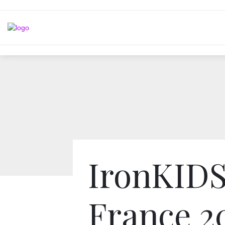
IronKID
France 20