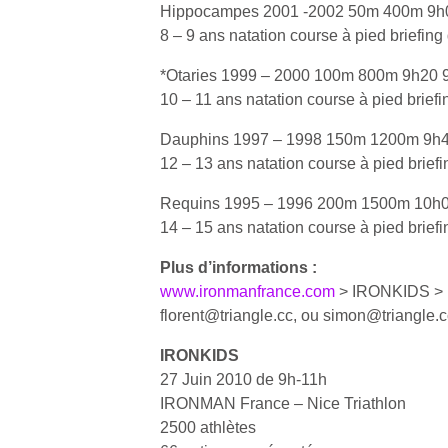
p
Hippocampes 2001 -2002 50m 400m 9h
e
8 – 9 ans natation course à pied briefing
u
*Otaries 1999 – 2000 100m 800m 9h20 
10 – 11 ans natation course à pied briefi
Dauphins 1997 – 1998 150m 1200m 9h
12 – 13 ans natation course à pied brief
cl
Le
Requins 1995 – 1996 200m 1500m 10h
pe
14 – 15 ans natation course à pied brief
qu
qu
Plus d’informations :
so
www.ironmanfrance.com
> IRONKIDS > I
s
florent@triangle.cc, ou simon@triangle.c
c
p
IRONKIDS
en
27 Juin 2010 de 9h-11h
Do
IRONMAN France – Nice Triathlon
me
2500 athlètes
am