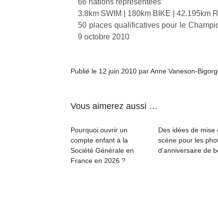
à 
66 nations représentées
co
3.8km SWIM | 180km BIKE | 42.195km
…
50 places qualificatives pour le Champ
9 octobre 2010
Publié le 12 juin 2010 par Anne Vaneson-Bigor
Vous aimerez aussi …
l’
Pourquoi ouvrir un
Des idées de mise
compte enfant à la
scène pour les pho
NextGen,
Des
Société Générale en
d’anniversaire de 
une
France en 2026 ?
trampolines
nouvelle
pour les
Ap
trottinette
co
grands et
mécanique
su
les petits !
Beeper
de
Durant les
Les
co
vacances