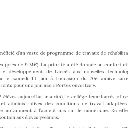
Pâques 2026 : chocolats
Pâques 2026
et idées pour une chasse
et idées po
aux œufs magique en
aux œufs 
famille
fam
Chocolats à petits prix,
Chocolats à
énéficié d’un vaste de programme de travaux de réhabilita
jouets malins et idées
jouets mal
créatives… voici de quoi
créatives… 
nes (près de 9 M€). La priorité a été donnée au confort et
organiser une chasse aux
organiser u
r le développement de l’accès aux nouvelles technolog
œufs magique…
œufs magiq
eu le samedi 13 juin à l’occasion du 70è anniversair
parents pour une journée « Portes ouvertes ».
élèves aujourd’hui inscrits), le collège Jean-Jaurès offre
 et administratives des conditions de travail adaptées
ce notamment à l’accent mis sur le numérique. En effet
utien aux élèves yvelinois.