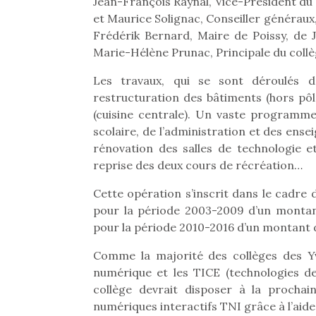
Jean-François Raynal, Vice-Président du 
et Maurice Solignac, Conseiller généraux,
Frédérik Bernard, Maire de Poissy, de 
Marie-Hélène Prunac, Principale du collè
Les travaux, qui se sont déroulés
restructuration des bâtiments (hors pô
(cuisine centrale). Un vaste programme q
scolaire, de l’administration et des ens
rénovation des salles de technologie et
reprise des deux cours de récréation…
Cette opération s’inscrit dans le cadre
pour la période 2003-2009 d’un montant
pour la période 2010-2016 d’un montant d
Une 
Comme la majorité des collèges des Yve
pou
numérique et les TICE (technologies de
anim
collège devrait disposer à la procha
gr
numériques interactifs TNI grâce à l’aid