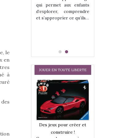
hes quelles
Les peluches q
qui permet aux enfants
ent, sont des
qu’elles soient, s
d’explorer, comprendre
s pour les
compagnons pou
et s’approprier ce qu’ils…
dou, meilleur
enfants. Doudou, m
 à câliner,
ami, objet à câ
confident,…
e, le
x en
tres
JOUER EN TOUTE LIBERTE
hé à
ieuré
 des
a trottinette
Comment choisir
Des jeux pour créer et
 : bien plus
cabanes et des tip
construire !
ction