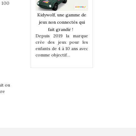
 100
une gamme de
Kidywolf, une gamme de
Kidywolf, une ga
onnectés qui
jeux non connectés qui
jeux non connecté
randir !
fait grandir !
fait grandir 
9 la marque
Depuis 2019 la marque
Depuis 2019 la 
eux pour les
crée des jeux pour les
crée des jeux po
 à 10 ans avec
enfants de 4 à 10 ans avec
enfants de 4 à 10 a
tif…
comme objectif…
comme objectif…
ait ou
ire