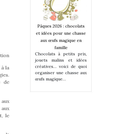
 : chocolats
Pâques 2026 : chocolats
Pâques 2026 : cho
ur une chasse
et idées pour une chasse
et idées pour une
magique en
aux œufs magique en
aux œufs magiqu
ille
famille
famille
 petits prix,
Chocolats à petits prix,
Chocolats à petit
tion
ins et idées
jouets malins et idées
jouets malins et
voici de quoi
créatives… voici de quoi
créatives… voici 
 à la
ne chasse aux
organiser une chasse aux
organiser une cha
ies.
ue…
œufs magique…
œufs magique…
e de
 aux
 aux
, le