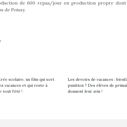
roduction de 600 repas/jour en production propre dont
s de Poissy.
Kidywolf, une gamme de
Kidywolf, 
jeux non connectés qui
jeux non c
fait grandir !
fait g
Depuis 2019 la marque
Depuis 201
crée des jeux pour les
crée des j
e
enfants de 4 à 10 ans avec
enfants de 4
comme objectif…
comme objec
rée scolaire, un film qui sort
Les devoirs de vacances : bienf
es vacances et qui reste à
punition ? Des élèves de prima
e tout l’été !
donnent leur avis !