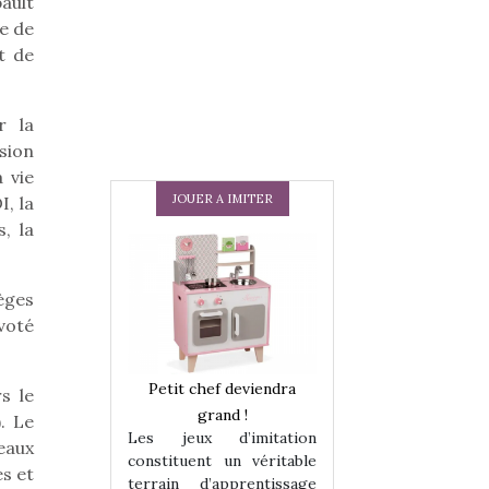
bault
ce de
t de
r la
sion
 vie
JOUER A IMITER
I, la
, la
èges
voté
 en peluche
Petit chef deviendra
Une loutre en pe
s le
enfants, un
grand !
pour les enfants
. Le
Les jeux d’imitation
 change des
animal qui chang
eaux
constituent un véritable
assiques !
grands classiqu
es et
terrain d’apprentissage