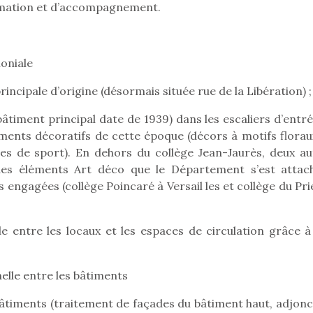
eluches quelles
Les peluc
rmation et d’accompagnement.
qui permet aux enfants
es soient, sont des
qu’elles soi
d’explorer, comprendre
agnons pour les
compagnon
et s’approprier ce qu’ils…
s. Doudou, meilleur
enfants. Dou
objet à câliner,
ami, objet
moniale
ent,…
confident,…
rincipale d’origine (désormais située rue de la Libération) ;
e bâtiment principal date de 1939) dans les escaliers d’entré
éments décoratifs de cette époque (décors à motifs florau
res de sport). En dehors du collège Jean-Jaurès, deux au
 des éléments Art déco que le Département s’est attac
s engagées (collège Poincaré à Versail les et collège du Pr
e entre les locaux et les espaces de circulation grâce à
 l’aventure était au
nelle entre les bâtiments
T’AS TON NERF ?
Le boom de l
out du jardin ?
A l’heure du
pour enfant
trois confinements
s bâtiments (traitement de façades du bâtiment haut, adjon
déconfinement, des
ssifs, des couvre-