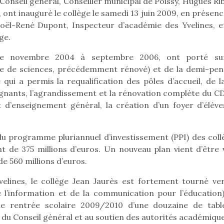
Conseil général, Conseiller municipal de Poissy, Hugues Ri
 ont inauguré le collège le samedi 13 juin 2009, en présen
Joël-René Dupont, Inspecteur d’académie des Yvelines, e
ge.
 de novembre 2004 à septembre 2006, ont porté su
le de sciences, précédemment rénové) et de la demi-pen
ui a permis la requalification des pôles d’accueil, de la
eignants, l’agrandissement et la rénovation complète du CD
 d’enseignement général, la création d’un foyer d’élèves
 du programme pluriannuel d’investissement (PPI) des coll
 de 375 millions d’euros. Un nouveau plan vient d’être 
e 560 millions d’euros.
loutre en peluche
Petit chef deviendra
Une loutre
lines, le collège Jean Jaurès est fortement tourné ver
r les enfants, un
grand !
pour les 
 l’information et de la communication pour l’éducation)
Les jeux d’imitation
al qui change des
animal qui
ine rentrée scolaire 2009/2010 d’une douzaine de tabl
constituent un véritable
ands classiques !
grands cl
e du Conseil général et au soutien des autorités académiqu
terrain d’apprentissage