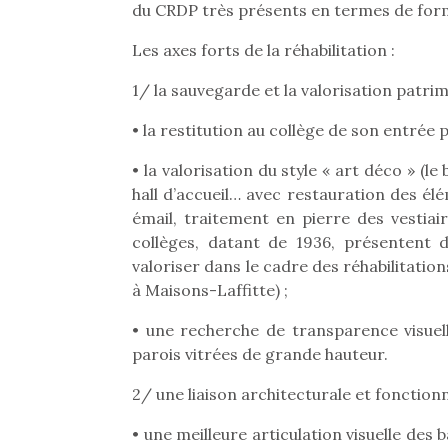
Les p
du CRDP très présents en termes de fo
qu’ell
comp
Les axes forts de la réhabilitation :
enfant
ami, 
1/ la sauvegarde et la valorisation patri
confid
• la restitution au collège de son entrée p
• la valorisation du style « art déco » (l
hall d’accueil… avec restauration des él
émail, traitement en pierre des vestiai
collèges, datant de 1936, présentent
valoriser dans le cadre des réhabilitation
à Maisons-Laffitte) ;
• une recherche de transparence visuell
parois vitrées de grande hauteur.
Et si
2/ une liaison architecturale et fonction
b
NextGen, une nouvelle
Après 
• une meilleure articulation visuelle de
trottinette mécanique
Des trampolines pour les
succe