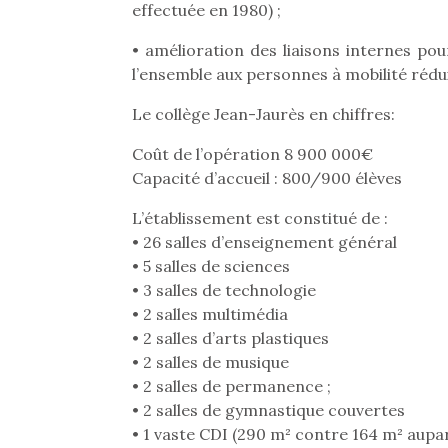
effectuée en 1980) ;
Beeper
grands et les petits !
feux
Les enfants débordent
Durant les vacances
diff
• amélioration des liaisons internes pou
souvent d’énergie. Varier
estivales et avec le
res
l’ensemble aux personnes à mobilité rédui
les occupations n’est pas
retour des beaux jours,
d’élo
toujours simple.
c’est l’occasion rêvée
presqu
Le collège Jean-Jaurès en chiffres:
Conjuguer
pour les enfants de…
divertissement, activité
Coût de l’opération 8 900 000€
physique ou
Capacité d’accueil : 800/900 élèves
apprentissage…
L’établissement est constitué de :
• 26 salles d’enseignement général
• 5 salles de sciences
• 3 salles de technologie
• 2 salles multimédia
• 2 salles d’arts plastiques
• 2 salles de musique
• 2 salles de permanence ;
• 2 salles de gymnastique couvertes
• 1 vaste CDI (290 m² contre 164 m² aupa