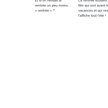
Et si on rendait la
La rentrée scolaire
rentrée un peu moins…
film qui sort avant l
« rentrée » ?
vacances et qui res
l’affiche tout l’été !
Un
p
e
u
cl
Le
pe
qu