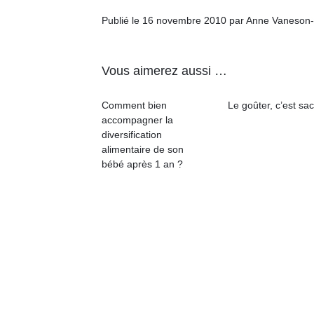
physique
Publié le 16 novembre 2010 par Anne Vaneson
ou
apprentissage…
Vous aimerez aussi …
Comment bien
Le goûter, c’est sac
accompagner la
diversification
alimentaire de son
bébé après 1 an ?