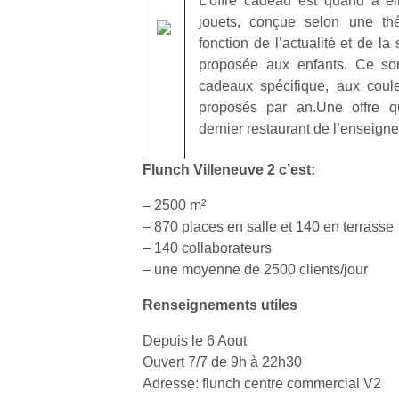
L’offre cadeau est quand à el
qu
jouets, conçue selon une th
so
fonction de l’actualité et de la 
s
proposée aux enfants. Ce son
c
p
cadeaux spécifique, aux coule
en
proposés par an.Une offre qu
Do
dernier restaurant de l’enseigne
me
am
Flunch Villeneuve 2 c’est:
à 
co
– 2500 m²
…
– 870 places en salle et 140 en terrasse
– 140 collaborateurs
– une moyenne de 2500 clients/jour
Renseignements utiles
Depuis le 6 Aout
Ouvert 7/7 de 9h à 22h30
Adresse: flunch centre commercial V2