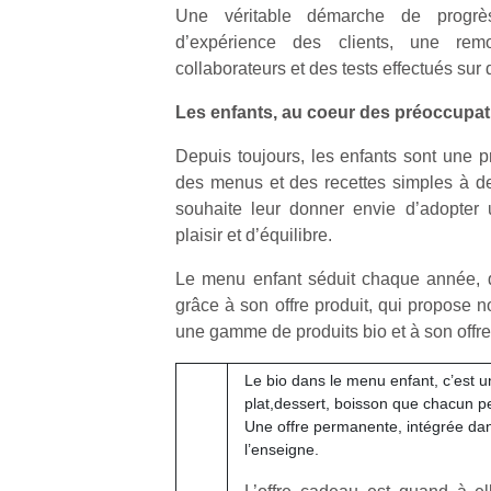
Une véritable démarche de progrè
d’expérience des clients, une remo
collaborateurs et des tests effectués sur d
Les enfants, au coeur des préoccupat
Un
Depuis toujours, les enfants sont une pr
des menus et des recettes simples à des 
souhaite leur donner envie d’adopter 
p
plaisir et d’équilibre.
e
u
Le menu enfant séduit chaque année, d
grâce à son offre produit, qui propose
une gamme de produits bio et à son offre
Le bio dans le menu enfant, c’est u
plat,dessert, boisson que chacun pe
cl
Une offre permanente, intégrée dan
Le
l’enseigne.
pe
qu