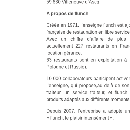
59 830 Villeneuve d’Ascq
A propos de flunch
NextGen,
l’
Des
une
trampolines
Créée en 1971, l’enseigne flunch est aj
nouvelle
pour les
française de restauration en libre service
trottinette
grands et
Avec un chiffre d’affaire de plus
mécanique
Ap
les petits !
actuellement 227 restaurants en Fran
Beeper
co
Durant les
location gérance.
Les
su
vacances
63 restaurants sont en exploitation à l
enfants
de
estivales
Pologne et Russie).
débordent
co
et avec le
souvent
fe
retour des
10 000 collaborateurs participent acti
d’énergie.
he
beaux
l’enseigne, qui propose,au delà de son 
Varier les
di
jours, c’est
occupations
traiteur, un service traiteur, et flun
de
l’occasion
n’est pas
re
produits adaptés aux différents moments 
rêvée
toujours
de
pour les
simple.
d’
Depuis 2007, l’entreprise a adopté u
enfants
Conjuguer
pe
« flunch, le plaisir intensément ».
de…
divertissement,
pr
activité
15