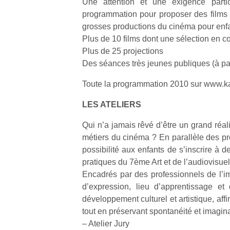
Une attention et une exigence partic
programmation pour proposer des films c
grosses productions du cinéma pour enfa
Plus de 10 films dont une sélection en c
Plus de 25 projections
Des séances très jeunes publiques (à par
Un
Toute la programmation 2010 sur www.ka
LES ATELIERS
p
e
Qui n’a jamais rêvé d’être un grand réal
u
métiers du cinéma ? En parallèle des proje
possibilité aux enfants de s’inscrire à de
pratiques du 7ème Art et de l’audiovisuel
Encadrés par des professionnels de l’im
d’expression, lieu d’apprentissage et d
cl
développement culturel et artistique, aff
Le
tout en préservant spontanéité et imagina
pe
– Atelier Jury
qu