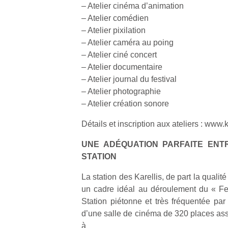
qu
– Atelier cinéma d’animation
so
– Atelier comédien
s
– Atelier pixilation
c
– Atelier caméra au poing
p
– Atelier ciné concert
en
– Atelier documentaire
Do
– Atelier journal du festival
me
am
– Atelier photographie
à 
– Atelier création sonore
co
…
Détails et inscription aux ateliers : www.
UNE ADÉQUATION PARFAITE ENTR
STATION
La station des Karellis, de part la qualité
un cadre idéal au déroulement du « Fe
Station piétonne et très fréquentée par 
d’une salle de cinéma de 320 places assi
à