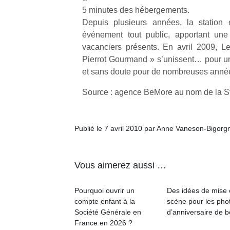
l’
5 minutes des hébergements.
Depuis plusieurs années, la station 
NextGen,
Des
événement tout public, apportant une
une
trampolines
vacanciers présents. En avril 2009, Les
nouvelle
pour les
Ap
Pierrot Gourmand » s’unissent… pour un
trottinette
co
grands et
et sans doute pour de nombreuses anné
mécanique
su
les petits !
Beeper
de
Durant les
Source : agence BeMore au nom de la Sta
Les
co
vacances
enfants
fe
estivales
débordent
he
et avec le
Publié le 7 avril 2010 par Anne Vaneson-Bigorg
souvent
di
retour des
d’énergie.
de
beaux
Varier les
re
jours, c’est
occupations
de
Vous aimerez aussi …
l’occasion
n’est pas
d’
rêvée
toujours
pe
pour les
Pourquoi ouvrir un
Des idées de mise
simple.
pr
enfants
compte enfant à la
scène pour les pho
Conjuguer
15
de…
Société Générale en
d’anniversaire de 
divertissement,
France en 2026 ?
activité