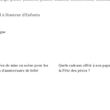
premières grosses
 à des heures
chaleurs et des futures
érentes, des
vacances estivales, le
l A Hauteur d’Enfants
trictions de
parc, le jardin, la…
ignement pendant
e 15 mois,…
rgne
ées de mise en scène pour les
Quels cadeaux offrir à son pap
 d’anniversaire de bébé
la Fête des pères ?