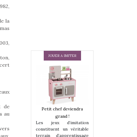
1982,
e la
omas
003,
JOUER A IMITER
eton,
cert
eaux
t de
 en peluche
Petit chef deviendra
Une loutre en pe
s au
enfants, un
grand !
pour les enfants
Les jeux d’imitation
 change des
animal qui chang
avers
constituent un véritable
assiques !
grands classiqu
terrain d’apprentissage
aux,