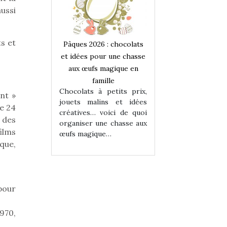
ussi
s et
 : chocolats
Pâques 2026 : chocolats
Pâques 2026 : cho
ur une chasse
et idées pour une chasse
et idées pour une
magique en
aux œufs magique en
aux œufs magiqu
ille
famille
famille
 petits prix,
Chocolats à petits prix,
Chocolats à petit
ant »
ins et idées
jouets malins et idées
jouets malins et
e 24
voici de quoi
créatives… voici de quoi
créatives… voici 
 des
ne chasse aux
organiser une chasse aux
organiser une cha
ilms
ue…
œufs magique…
œufs magique…
que,
pour
970,