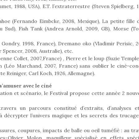
met, 1988, USA), E.T. l’extraterrestre (Steven Spielberg, 
ahoe (Fernando Eimbcke, 2008, Mexique), La petite fille d
du Sud), Fish Tank (Andrea Arnold, 2009, GB), Morse (T
l Gondry, 1998, France), Dremano oko (Vladimir Perisic, 2
 Spencer, 2008, Australie), etc.
bienne Collet, 2007,France) , Pierre et le loup (Suzie Templ
n (Léo Marchand, 2007, France) sans oublier le ciné-con
e Reiniger, Carl Koch, 1926, Allemagne).
s’amuser avec le ciné
ation et scénario, le Festival propose cette année 2 nouv
travers un parcours constitué d’extraits, d’analyses e
loutre en peluche
Petit chef deviendra
Une loutre
 à décrypter l’univers magique et les secrets des trucage
r les enfants, un
grand !
pour les 
Les jeux d’imitation
al qui change des
animal qui
essures, coupures, impacts de balle ou oeil tuméfié : au tr
constituent un véritable
ands classiques !
grands cl
terrain d’apprentissage
-Olivier Molon, maquilleur spécialisé en effets spéci