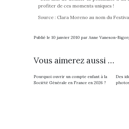
Beeper
profiter de ces moments uniques !
grands et les petits !
feux
Les enfants débordent
Durant les vacances
diff
Source : Clara Moreno au nom du Festiva
souvent d’énergie. Varier
estivales et avec le
res
les occupations n’est pas
retour des beaux jours,
d’élo
toujours simple.
c’est l’occasion rêvée
presqu
Conjuguer
pour les enfants de…
Publié le 10 janvier 2010 par Anne Vaneson-Bigo
divertissement, activité
physique ou
apprentissage…
Vous aimerez aussi …
Pourquoi ouvrir un compte enfant à la
Des id
Société Générale en France en 2026 ?
photos