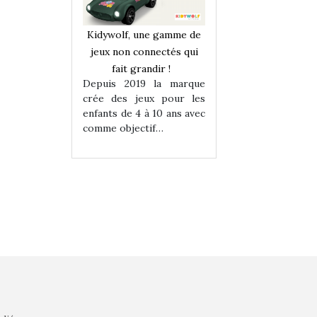
une gamme de
Kidywolf, une gamme de
Kidywolf, une ga
onnectés qui
jeux non connectés qui
jeux non connecté
randir !
fait grandir !
fait grandir 
9 la marque
Depuis 2019 la marque
Depuis 2019 la 
eux pour les
crée des jeux pour les
crée des jeux po
 à 10 ans avec
enfants de 4 à 10 ans avec
enfants de 4 à 10 a
tif…
comme objectif…
comme objectif…