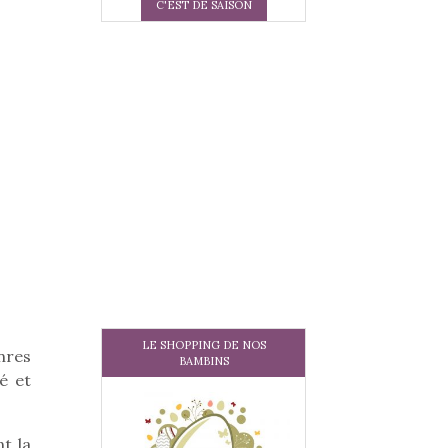
C'EST DE SAISON
LE SHOPPING DE NOS
nres
BAMBINS
é et
t la