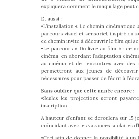
Les p
expliquera comment le maquillage peut cré
qu’ell
comp
Et aussi :
enfant
•L’installation « Le chemin cinématique 
ami, 
confid
parcours visuel et sensoriel, inspiré du z
ce chemin invite à découvrir le film qui se
•Le parcours « Du livre au film » : ce no
cinéma, en abordant l’adaptation ciném
au cinéma et de rencontres avec des au
permettront aux jeunes de découvrir
nécessaires pour passer de l’écrit à l’écr
Sans oublier que cette année encore :
•Seules les projections seront payante
inscription
A hauteur d’enfant se déroulera sur 15 j
Et si
coïncidant avec les vacances scolaires d’h
b
NextGen, une nouvelle
Après 
trottinette mécanique
•Ceci afin de donner la possibilité à un 
Des trampolines pour les
succe