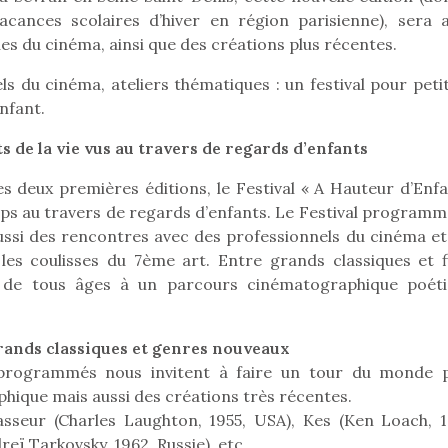
cances scolaires d’hiver en région parisienne), sera a
ues du cinéma, ainsi que des créations plus récentes.
s du cinéma, ateliers thématiques : un festival pour petit
Pâques 2026 : chocolats
Pâques 2026
nfant.
et idées pour une chasse
et idées po
aux œufs magique en
aux œufs 
s de la vie vus au travers de regards d’enfants
famille
fam
Chocolats à petits prix,
Chocolats à
 ses deux premières éditions, le Festival « A Hauteur d’Enf
jouets malins et idées
jouets mal
ps au travers de regards d’enfants. Le Festival programm
créatives… voici de quoi
créatives… 
aussi des rencontres avec des professionnels du cinéma et
organiser une chasse aux
organiser u
les coulisses du 7ème art. Entre grands classiques et f
œufs magique…
œufs magiq
ics de tous âges à un parcours cinématographique poéti
ands classiques et genres nouveaux
 programmés nous invitent à faire un tour du monde 
hique mais aussi des créations très récentes.
asseur (Charles Laughton, 1955, USA), Kes (Ken Loach, 1
eï Tarkovsky, 1962, Russie), etc.