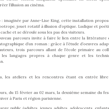
eluches quelles
Les peluc
qui permet aux enfants
er l’illusion au cinéma.
es soient, sont des
qu’elles soi
d’explorer, comprendre
agnons pour les
compagnon
et s’approprier ce qu’ils…
s. Doudou, meilleur
enfants. Dou
» : imaginée par Anne-Lise King, cette installation propos
objet à câliner,
ami, objet
ent,…
confident,…
ootrope, jouet rotatif à illusion d’optique. Ludique et poét
 cache et se déroule sous les pas des visiteurs.
uveau parcours invite à faire le lien entre la littérature 
atographique d’un roman : grâce à l’étude d’oeuvres adap
teurs, trois parcours allant de l’école primaire au coll
 les langages propres à chaque genre et les techni
an.
Le boom de l
pour enfant
s, les ateliers et les rencontres étant en entrée libre
qu’un
L’attrait p
est univer
ours, du 15 février au 02 mars, la deuxième semaine du fes
 l’aventure était au
les plus pe
T’AS TON NERF ?
commencer à
iver à Paris et région parisienne.
out du jardin ?
A l’heure du
La trottinet
trois confinements
déconfinement, des
large public (adultes, jeunes adultes, adolescents, enfant
ssifs, des couvre-