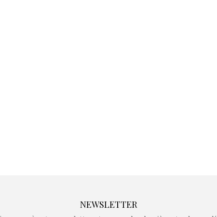
Kidywolf, une gamme de
Kidywolf, 
jeux non connectés qui
jeux non c
fait grandir !
fait g
Depuis 2019 la marque
Depuis 201
crée des jeux pour les
crée des j
enfants de 4 à 10 ans avec
enfants de 4
comme objectif…
comme objec
NEWSLETTER