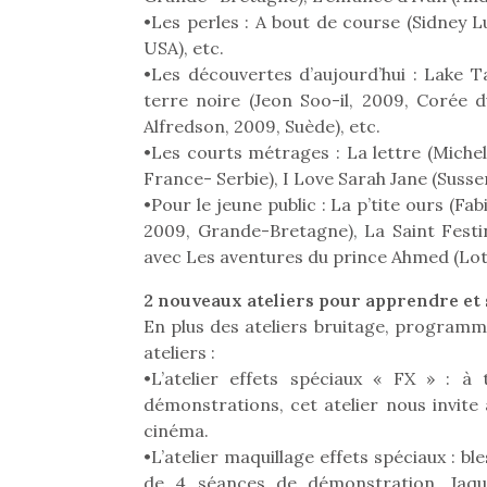
•Les perles : A bout de course (Sidney Lu
USA), etc.
•Les découvertes d’aujourd’hui : Lake T
terre noire (Jeon Soo-il, 2009, Corée 
Alfredson, 2009, Suède), etc.
•Les courts métrages : La lettre (Miche
France- Serbie), I Love Sarah Jane (Susser
•Pour le jeune public : La p’tite ours (Fa
2009, Grande-Bretagne), La Saint Festi
avec Les aventures du prince Ahmed (Lott
2 nouveaux ateliers pour apprendre et 
En plus des ateliers bruitage, programm
ateliers :
•L’atelier effets spéciaux « FX » : à 
Une 
démonstrations, cet atelier nous invite
pou
cinéma.
anim
•L’atelier maquillage effets spéciaux : bl
gr
de 4 séances de démonstration, Jaques