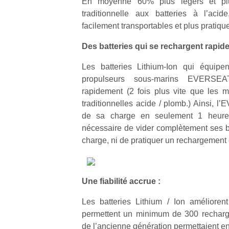
En moyenne 60% plus légers et pl
qu
traditionnelle aux batteries à l’a
so
facilement transportables et plus pratiques
s
c
Des batteries qui se rechargent rapid
p
en
Les batteries Lithium-Ion qui équip
Do
propulseurs sous-marins EVERSEA
me
rapidement (2 fois plus vite que les 
am
à 
traditionnelles acide / plomb.) Ainsi,
co
de sa charge en seulement 1 heure
…
nécessaire de vider complètement ses ba
charge, ni de pratiquer un rechargement
Une fiabilité accrue :
Les batteries Lithium / Ion améliorent
permettent un minimum de 300 recharge
de l’ancienne génération permettaient e