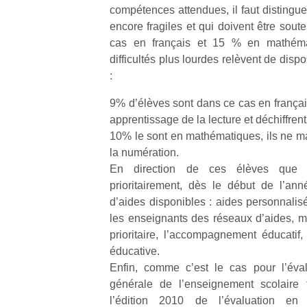
compétences attendues, il faut distingue
encore fragiles et qui doivent être sout
cas en français et 15 % en mathéma
difficultés plus lourdes relèvent de dispo
:
Un
9% d’élèves sont dans ce cas en français
apprentissage de la lecture et déchiffren
10% le sont en mathématiques, ils ne ma
p
la numération.
e
En direction de ces élèves que le
u
prioritairement, dès le début de l’an
d’aides disponibles : aides personnalis
les enseignants des réseaux d’aides, ma
prioritaire, l’accompagnement éducatif, 
éducative.
cl
Enfin, comme c’est le cas pour l’éval
Le
générale de l’enseignement scolaire t
pe
qu
l’édition 2010 de l’évaluation en