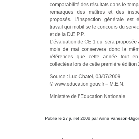
qu
comparabilité des résultats dans le temp
so
remarques des maîtres et des inspe
s
proposés. L’inspection générale est 
c
travail qui mobilise le concours du servi
p
et de la D.E.P.P.
en
L’évaluation de CE 1 qui sera proposée 
Do
me
mois de mai conservera donc la mêm
am
références que cette année tout en
à 
collectées lors de cette première édition
co
…
Source : Luc Chatel, 03/07/2009
© www.education.gouv.fr – M.E.N.
Ministère de l’Education Nationale
Publié le 27 juillet 2009 par Anne Vaneson-Bigo