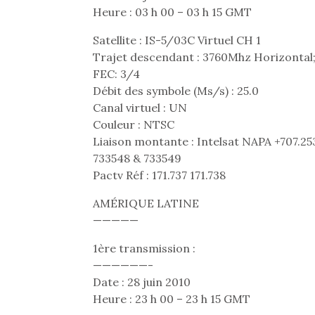
Heure : 03 h 00 – 03 h 15 GMT
Satellite : IS-5/03C Virtuel CH 1
Trajet descendant : 3760Mhz Horizontal
FEC: 3/4
Débit des symbole (Ms/s) : 25.0
Canal virtuel : UN
Couleur : NTSC
Liaison montante : Intelsat NAPA +707.253
733548 & 733549
Pactv Réf : 171.737 171.738
AMÉRIQUE LATINE
—————
1ère transmission :
——————-
Date : 28 juin 2010
Heure : 23 h 00 – 23 h 15 GMT