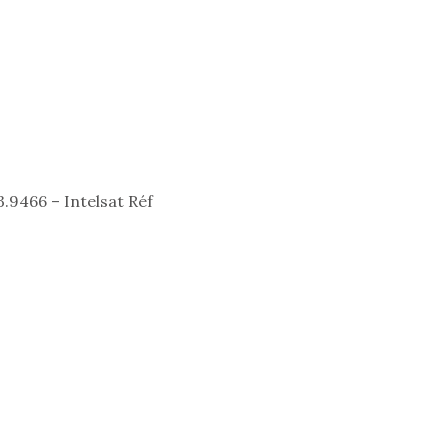
fait grandir !
fait g
Depuis 2019 la marque
Depuis 201
crée des jeux pour les
crée des j
enfants de 4 à 10 ans avec
enfants de 4
;
comme objectif…
comme objec
.9466 – Intelsat Réf