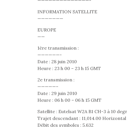
——————————————-
INFORMATION SATELLITE
———————
Une 
EUROPE
pou
——
anim
1ère transmission :
gr
Les p
——————-
qu’ell
Date : 28 juin 2010
comp
Heure : 23 h 00 – 23 h 15 GMT
enfant
ami, 
2e transmission :
confid
—————–
Date : 29 juin 2010
Heure : 06 h 00 – 06 h 15 GMT
Satellite : Eutelsat W2A B1 CH-3 à 10 deg
Trajet descendant : 11,014.00 Horizonta
Débit des symboles : 5.632