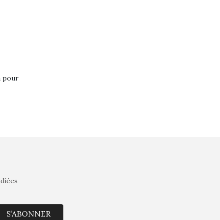
a pour
édiées
S’ABONNER