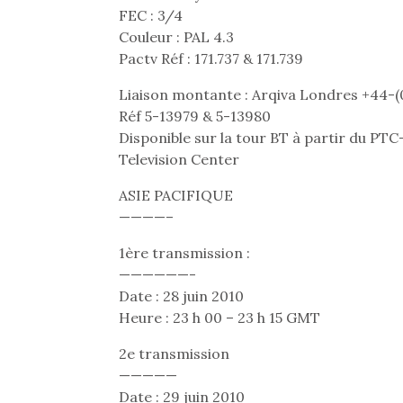
NextGen, une nouvelle
Des trampolines pour les
Et si
FEC : 3/4
trottinette mécanique
grands et les petits !
b
Couleur : PAL 4.3
Durant les vacances
Après 
Beeper
Pactv Réf : 171.737 & 171.739
estivales et avec le
succe
Les enfants débordent
retour des beaux jours,
feux
souvent d’énergie. Varier
Liaison montante : Arqiva Londres +44-(
c’est l’occasion rêvée
diff
les occupations n’est pas
Réf 5-13979 & 5-13980
pour les enfants de…
res
toujours simple.
Disponible sur la tour BT à partir du PTC-
d’élo
Conjuguer
Television Center
presqu
divertissement, activité
physique ou
ASIE PACIFIQUE
apprentissage…
————–
1ère transmission :
——————-
Date : 28 juin 2010
Heure : 23 h 00 – 23 h 15 GMT
2e transmission
—————
Date : 29 juin 2010