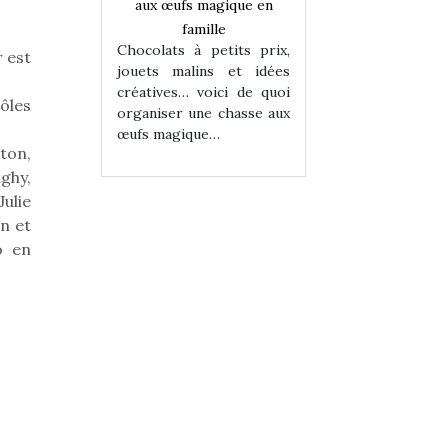
magique en
aux œufs magique en
aux œufs magiqu
ille
famille
famille
 petits prix,
Chocolats à petits prix,
Chocolats à petit
r est
ins et idées
jouets malins et idées
jouets malins et
voici de quoi
créatives… voici de quoi
créatives… voici 
ôles
ne chasse aux
organiser une chasse aux
organiser une cha
ue…
œufs magique…
œufs magique…
ton,
ghy,
ulie
n et
o en