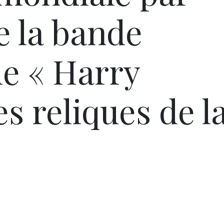
de la bande
e « Harry
es reliques de l
Pâques 2026 : chocolats
Pâques 2026
et idées pour une chasse
et idées po