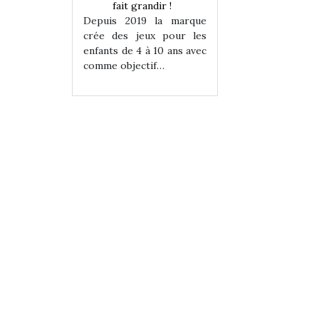
randir !
fait grandir !
fait grandir 
9 la marque
Depuis 2019 la marque
Depuis 2019 la 
eux pour les
crée des jeux pour les
crée des jeux po
 à 10 ans avec
enfants de 4 à 10 ans avec
enfants de 4 à 10 a
tif…
comme objectif…
comme objectif…