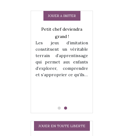
JOUER A IMITER
 en peluche
Petit chef deviendra
Une loutre en pe
enfants, un
grand !
pour les enfants
Les jeux d’imitation
 change des
animal qui chang
constituent un véritable
assiques !
grands classiqu
terrain d’apprentissage
hes quelles
Les peluches q
qui permet aux enfants
ent, sont des
qu’elles soient, s
d’explorer, comprendre
s pour les
compagnons pou
et s’approprier ce qu’ils…
dou, meilleur
enfants. Doudou, m
 à câliner,
ami, objet à câ
confident,…
JOUER EN TOUTE LIBERTE