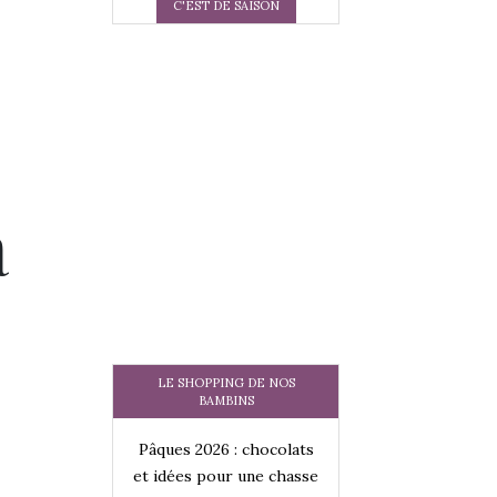
C'EST DE SAISON
a
LE SHOPPING DE NOS
BAMBINS
 : chocolats
Pâques 2026 : chocolats
Pâques 2026 : cho
ur une chasse
et idées pour une chasse
et idées pour une