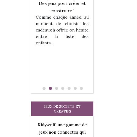
a trottinette
Des jeux pour créer et
Comment choisir
 : bien plus
construire !
cabanes et des tip
Comme chaque année, au
 jeu !
les enfants ?
moment de choisir les
our la glisse
Quelle que soit l
cadeaux à offrir, on hésite
sel, et même
sous laquel
entre la liste des
tits peuvent
matérialise le tipi 
enfants…
 s’y initier.
tissu, plastique…)
te…
petite tente posé
JEUX DE SOCIETE ET
CREATIFS
une gamme de
Kidywolf, une gamme de
Kidywolf, une ga
onnectés qui
jeux non connectés qui
jeux non connecté