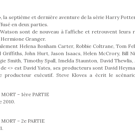
aux œufs magique en
aux œufs 
famille
fam
Chocolats à petits prix,
Chocolats à
», la septième et dernière aventure de la série Harry Potte
jouets malins et idées
jouets mal
fusé en deux parties.
créatives… voici de quoi
créatives… 
Watson sont de nouveau à l’affiche et retrouvent leurs r
organiser une chasse aux
organiser u
et Hermione Granger.
œufs magique…
œufs magiq
galement Helena Bonham Carter, Robbie Coltrane, Tom Fel
Griffiths, John Hurt, Jason Isaacs, Helen McCrory, Bill Ni
e Smith, Timothy Spall, Imelda Staunton, David Thewlis, J
r de <> est David Yates, ses producteurs sont David Heyma
 producteur exécutif. Steve Kloves a écrit le scénari
 MORT – 1ère PARTIE
e 2010.
 MORT – 2e PARTIE
1.