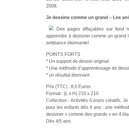
2008.
NextGen,
l’
Des
Je dessine comme un grand – Les ani
une
trampolines
nouvelle
Des pages effaçables sur fond no
pour les
trottinette
apprendre à dessiner comme un grand l
grands et
mécanique
ambiance étonnante!
Ap
les petits !
Beeper
co
Durant les
POINTS FORTS
Les
su
vacances
enfants
* Un support de dessin original
de
estivales
débordent
co
* Une méthode d’apprentissage de dessin
et avec le
souvent
fe
retour des
* un résultat étonnant
d’énergie.
he
beaux
Varier les
di
Prix (TTC) : 8,5 Euros
jours, c’est
occupations
de
l’occasion
Format : (L x H) 210 x 210
n’est pas
re
rêvée
Collection : Activités /Loisirs créatifs,
toujours
de
pour les
pour les enfants dès 4 ans : une méthod
simple.
d’
enfants
dessiner « comme des grands » en 4 éta
Conjuguer
pe
de…
Dès 4/5 ans
divertissement,
pr
activité
15