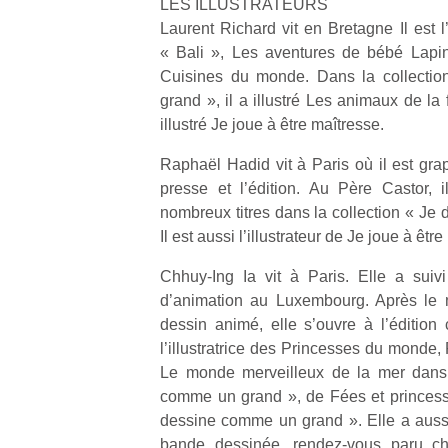
LES ILLUSTRATEURS
qu
Laurent Richard vit en Bretagne Il est l’i
so
« Bali », Les aventures de bébé Lapin,
s
c
Cuisines du monde. Dans la collecti
p
grand », il a illustré Les animaux de la f
en
illustré Je joue à être maîtresse.
Do
me
Raphaël Hadid vit à Paris où il est graph
am
presse et l’édition. Au Père Castor, 
à 
nombreux titres dans la collection « Je
co
Il est aussi l’illustrateur de Je joue à êtr
…
Chhuy-Ing Ia vit à Paris. Elle a suiv
d’animation au Luxembourg. Après le 
dessin animé, elle s’ouvre à l’édition
l’illustratrice des Princesses du monde,
Le monde merveilleux de la mer dans l
comme un grand », de Fées et princesse
dessine comme un grand ». Elle a aussi 
bande dessinée, rendez-vous paru c