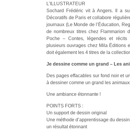
L’ILLUSTRATEUR
physique
ou
Sochard Frédéric vit à Angers. Il a su
apprentissage…
Décoratifs de Paris et collabore réguliè
journaux (Le Monde de l’Éducation, Regar
de nombreux titres chez Flammarion da
Poche – Contes, légendes et récits »
plusieurs ouvrages chez Mila Éditions e
doit également les 4 titres de la collec
Je dessine comme un grand – Les ani
Des pages effacables sur fond noir et un
à dessiner comme un grand les animaux 
Une ambiance étonnante !
POINTS FORTS :
Un support de dessin original
Une méthode d’apprentissage du dessin q
un résultat étonnant