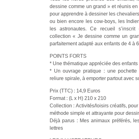
dessine comme un grand » et réunis en
pour apprendre à dessiner les chevaliers,
ou bien encore les cow-boys, les Indiens
les astronautes. Ce recueil s’inscrit
collection « Je dessine comme un grand 
Un
parfaitement adapté aux enfants de 4 à 6
POINTS FORTS
* Une thématique appréciée des enfants 
p
* Un ouvrage pratique : une pochette
e
reliure spirale, à emporter partout avec so
u
Prix (TTC) : 14,9 Euros
Format : (L x H) 210 x 210
Collection : Activités/loisirs créatifs, po
méthode simple et attrayante pour dessi
cl
Déjà parus : Mes animaux préférés, les 
Le
lettres
pe
qu