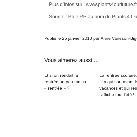
Plus d’infos sur : www.plants4ourfuture.fr
Source : Blue RP au nom de Plants 4 Ou
Publié le 25 janvier 2010 par Anne Vaneson-Bi
Un
Vous aimerez aussi …
p
e
Et si on rendait la
La rentrée scolaire
u
rentrée un peu moins…
film qui sort avant l
« rentrée » ?
vacances et qui res
l’affiche tout l’été !
cl
Le
pe
qu