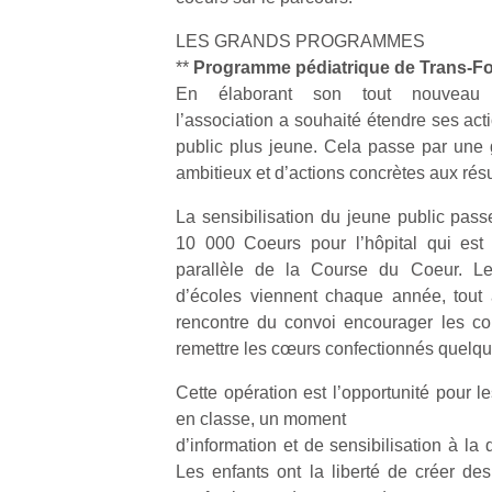
qu
so
LES GRANDS PROGRAMMES
s
**
Programme pédiatrique de Trans-F
c
En élaborant son tout nouveau p
p
l’association a souhaité étendre ses act
en
public plus jeune. Cela passe par une g
Do
ambitieux et d’actions concrètes aux rés
me
am
La sensibilisation du jeune public passe
à 
co
10 000 Coeurs pour l’hôpital qui e
…
parallèle de la Course du Coeur. Le
d’écoles viennent chaque année, tout 
rencontre du convoi encourager les cou
remettre les cœurs confectionnés quelqu
Cette opération est l’opportunité pour le
en classe, un moment
d’information et de sensibilisation à la
Les enfants ont la liberté de créer d