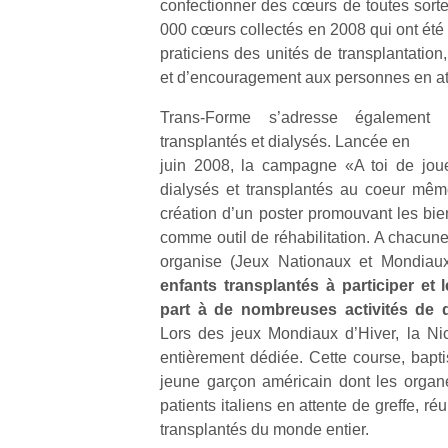
confectionner des cœurs de toutes sorte
000 cœurs collectés en 2008 qui ont été
NextGen,
praticiens des unités de transplantatio
l’
Des
une
et d’encouragement aux personnes en att
trampolines
nouvelle
pour les
Trans-Forme s’adresse également 
trottinette
grands et
transplantés et dialysés. Lancée en
mécanique
Ap
les petits !
juin 2008, la campagne «A toi de joue
Beeper
co
Durant les
dialysés et transplantés au coeur mêm
Les
su
vacances
enfants
création d’un poster promouvant les bien
de
estivales
débordent
co
comme outil de réhabilitation. A chacune
et avec le
souvent
fe
retour des
organise (Jeux Nationaux et Mondiau
d’énergie.
he
beaux
enfants transplantés à participer et
Varier les
di
jours, c’est
part à de nombreuses activités de dé
occupations
de
l’occasion
Lors des jeux Mondiaux d’Hiver, la N
n’est pas
re
rêvée
entièrement dédiée. Cette course, bapt
toujours
de
pour les
simple.
jeune garçon américain dont les organ
d’
enfants
Conjuguer
pe
patients italiens en attente de greffe, ré
de…
divertissement,
pr
transplantés du monde entier.
activité
15