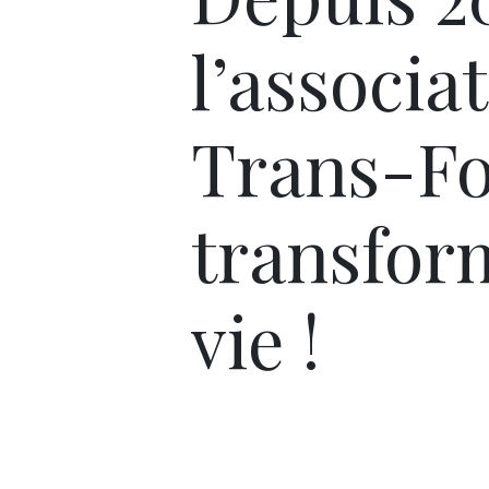
l’associa
Trans-F
transfor
vie !