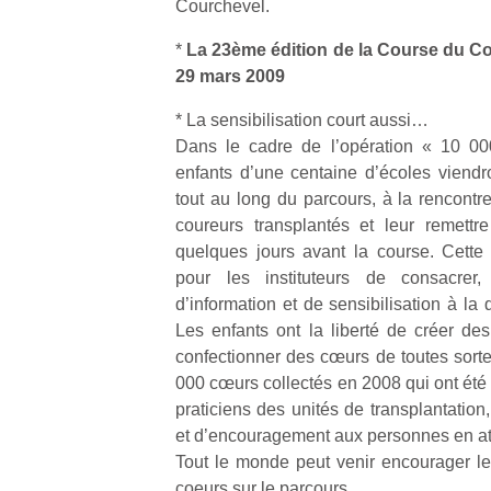
Courchevel.
*
La 23ème édition de la Course du C
29 mars 2009
* La sensibilisation court aussi…
Dans le cadre de l’opération « 10 000
Un
enfants d’une centaine d’écoles vien
tout au long du parcours, à la rencontr
coureurs transplantés et leur remettr
p
quelques jours avant la course. Cette o
e
pour les instituteurs de consacre
u
d’information et de sensibilisation à la
Les enfants ont la liberté de créer d
confectionner des cœurs de toutes sorte
000 cœurs collectés en 2008 qui ont été
praticiens des unités de transplantatio
cl
Le
et d’encouragement aux personnes en att
pe
Tout le monde peut venir encourager le
qu
coeurs sur le parcours.