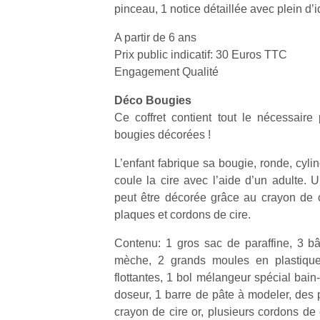
pinceau, 1 notice détaillée avec plein d’
A partir de 6 ans
Prix public indicatif: 30 Euros TTC
Engagement Qualité
Un
Déco Bougies
Ce coffret contient tout le nécessaire
bougies décorées !
p
L’enfant fabrique sa bougie, ronde, cylin
e
coule la cire avec l’aide d’un adulte. U
u
peut être décorée grâce au crayon de ci
plaques et cordons de cire.
Contenu: 1 gros sac de paraffine, 3 bât
mèche, 2 grands moules en plastiqu
cl
flottantes, 1 bol mélangeur spécial bain
Le
doseur, 1 barre de pâte à modeler, des 
pe
crayon de cire or, plusieurs cordons de 
qu