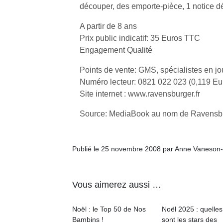
qu
découper, des emporte-pièce, 1 notice dé
so
A partir de 8 ans
s
c
Prix public indicatif: 35 Euros TTC
p
Engagement Qualité
en
Do
Points de vente: GMS, spécialistes en jo
me
Numéro lecteur: 0821 022 023 (0,119 E
am
Site internet : www.ravensburger.fr
à 
co
Source: MediaBook au nom de Ravensb
…
Publié le 25 novembre 2008 par Anne Vaneson
Vous aimerez aussi …
Noël : le Top 50 de Nos
Noël 2025 : quelles
Bambins !
sont les stars des