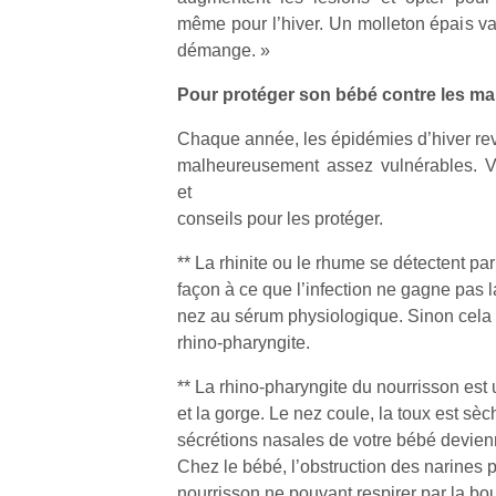
qu
même pour l’hiver. Un molleton épais va
so
démange. »
s
c
Pour protéger son bébé contre les mal
p
en
Chaque année, les épidémies d’hiver rev
Do
malheureusement assez vulnérables. Vo
me
et
am
conseils pour les protéger.
à 
co
** La rhinite ou le rhume se détectent p
…
façon à ce que l’infection ne gagne pas la
nez au sérum physiologique. Sinon cela 
rhino-pharyngite.
** La rhino-pharyngite du nourrisson est
et la gorge. Le nez coule, la toux est sè
sécrétions nasales de votre bébé devien
Chez le bébé, l’obstruction des narines p
nourrisson ne pouvant respirer par la b