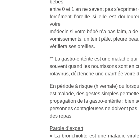
bébés
physique
entre 0 et 1 an ne savent pas s’exprimer
ou
forcément l’oreille si elle est doulour
apprentissage…
votre
médecin si votre bébé n’a pas faim, a de l
vomissements, un teint pâle, pleure be
vérifiera ses oreilles.
** La gastro-entérite est une maladie qui
souvent quand les nourrissons sont en c
rotavirus, déclenche une diarrhée voire
En période à risque (hivernale) ou lorsq
est malade, des gestes simples permettent
propagation de la gastro-entérite : bien s
personnes contagieuses ne doivent pas pa
des repas.
Parole d’expert
« La bronchiolite est une maladie viral