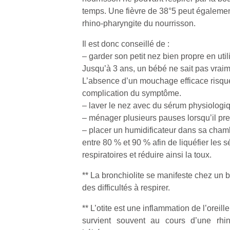
temps. Une fièvre de 38°5 peut égaleme
rhino-pharyngite du nourrisson.
NextGen,
l’
Des
une
trampolines
Il est donc conseillé de :
nouvelle
pour les
– garder son petit nez bien propre en ut
trottinette
grands et
Jusqu’à 3 ans, un bébé ne sait pas vraim
mécanique
Ap
les petits !
L’absence d’un mouchage efficace risque
Beeper
co
Durant les
complication du symptôme.
Les
su
vacances
– laver le nez avec du sérum physiologi
enfants
de
estivales
– ménager plusieurs pauses lorsqu’il pr
débordent
co
et avec le
souvent
– placer un humidificateur dans sa chamb
fe
retour des
d’énergie.
he
entre 80 % et 90 % afin de liquéfier les 
beaux
Varier les
di
respiratoires et réduire ainsi la toux.
jours, c’est
occupations
de
l’occasion
n’est pas
re
** La bronchiolite se manifeste chez un 
rêvée
toujours
de
pour les
des difficultés à respirer.
simple.
d’
enfants
Conjuguer
pe
** L’otite est une inflammation de l’oreill
de…
divertissement,
pr
survient souvent au cours d’une rhi
activité
15