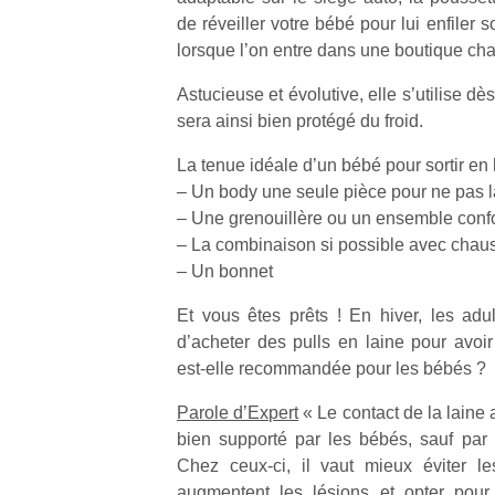
de réveiller votre bébé pour lui enfiler
lorsque l’on entre dans une boutique cha
Astucieuse et évolutive, elle s’utilise dè
sera ainsi bien protégé du froid.
Un
La tenue idéale d’un bébé pour sortir en h
– Un body une seule pièce pour ne pas la
– Une grenouillère ou un ensemble conf
p
– La combinaison si possible avec chaus
e
– Un bonnet
u
Et vous êtes prêts ! En hiver, les adul
d’acheter des pulls en laine pour avoir
est-elle recommandée pour les bébés ?
Parole d’Expert
« Le contact de la laine 
cl
Le
bien supporté par les bébés, sauf par
pe
Chez ceux-ci, il vaut mieux éviter l
qu
augmentent les lésions et opter pour